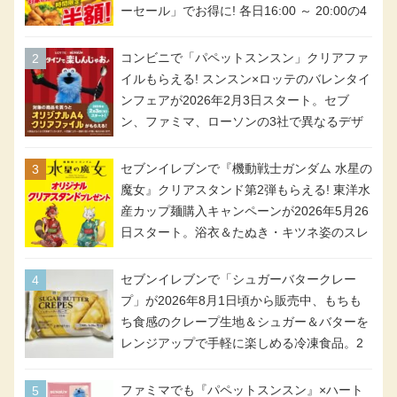
ーセール」でお得に! 各日16:00 ～ 20:00の4
時間限定で実施。ななチキが税抜き116円、
アメリカンドッグが税抜き69円!
コンビニで「パペットスンスン」クリアファ
イルもらえる! スンスン×ロッテのバレンタイ
ンフェアが2026年2月3日スタート。セブ
ン、ファミマ、ローソンの3社で異なるデザ
イン＆対象商品
セブンイレブンで『機動戦士ガンダム 水星の
魔女』クリアスタンド第2弾もらえる! 東洋水
産カップ麺購入キャンペーンが2026年5月26
日スタート。浴衣＆たぬき・キツネ姿のスレ
ッタ / ミオリネ / グエル / エラン(強化人士4
号・5号) / シャディクが全6種のクリアスタ
セブンイレブンで「シュガーバタークレー
ンドになって登場!
プ」が2026年8月1日頃から販売中、もちも
ち食感のクレープ生地＆シュガー＆バターを
レンジアップで手軽に楽しめる冷凍食品。2
個入り
ファミマでも『パペットスンスン』×ハート