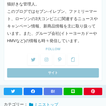
猫好きな管理人。
このブログではセブン-イレブン、ファミリーマー
July 4, 2026
ト、ローソンの3大コンビニに関連するニュースや
キャンペーン情報、新商品情報を主に取り扱って
います。また、グループ会社(イトーヨーカドーや
第6位！
#もちふわサンドあんバター
♪
#
HMVなど)の情報も時々発信しています。
合格
ミミ～〇
FOLLOW
クセになる新食感⭐
おすすめミミ～
#ジョブチューン
#ミニ
ストップ
#スイーツ
pic.twitter.com/SnVbkAl1jT
5位「瀬戸内レモンのレアチーズシュー」【不合格】(合
格：3人、不合格：4人)
B!
カテゴリー：
ミニストップ