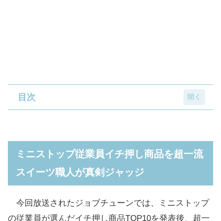
目次
ミニストップ従業員イチ押し商品を超一流ス
イーツ職人が真剣ジャッジ
ミニストップ従業員イチ押し商品を超一流
ミニストップ従業員イチ押し商品TOP10! 合
スイーツ職人が真剣ジャッジ
格・不合格 結果まとめ
1位「なめらかプリンパフェ ～ロレーヌ岩塩使用
今回放送されたジョブチューンでは、ミニストップ
～」【満場一致合格】(合格：7人、不合格：0人)
の従業員が選んだイチ押し商品TOP10を発表後、超一