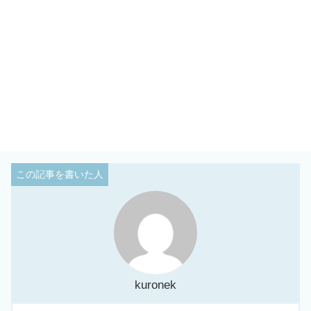
July 4, 2026
4位「ビターチョコモナカ」【合格】(合格：5人、不合
格：2人)
第5位！
#瀬戸内レモンのレアチーズシ
ュー
♪
惜しい！あと1歩だったミミ…
夏でもさっぱり食べられるシュークリ
ーム⭐
食べてみてNE
#ジョブチューン
#ミニス
トップ
#スイーツ
kuronek
pic.twitter.com/1naycqenWN