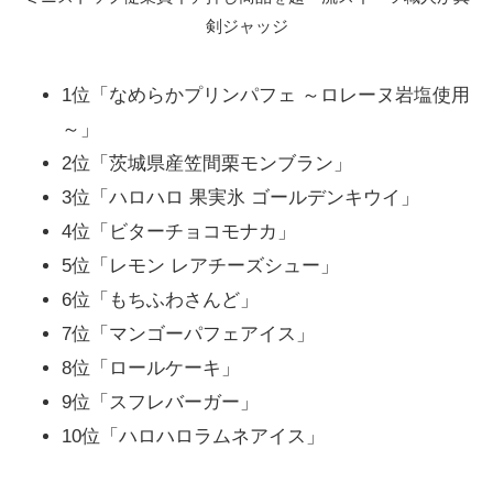
格：1人)
剣ジャッジ
10位「ハロハロラムネみたいなアイス」【満場
一致合格】(合格：7人、不合格：0人)
1位「なめらかプリンパフェ ～ロレーヌ岩塩使用
～」
ジョブチューンはTVerで見逃し配信も実施
2位「茨城県産笠間栗モンブラン」
3位「ハロハロ 果実氷 ゴールデンキウイ」
4位「ビターチョコモナカ」
5位「レモン レアチーズシュー」
6位「もちふわさんど」
7位「マンゴーパフェアイス」
8位「ロールケーキ」
9位「スフレバーガー」
10位「ハロハロラムネアイス」