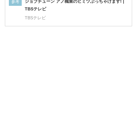
ジョブチューン アノ職業のヒミツぶっちゃけます! |
参考
NE
https://t.co/Rj55lDdJ9d
#ジョブチュ
【満場一致合格】(合格：7人、不合格：0人)
TBSテレビ
ーン
#ミニストップ
#スイーツ
#パフェ
TBSテレビ
#ハロハロ
#アイス
pic.twitter.com/dimfjSP9jo
July 4, 2026
第1位！
#なめらかプリンパフェ
～ロレ
ーヌ岩塩使用～🍮
#満場一致合格
ミミ
～
パフェの中でも不動の人気ナンバーワ