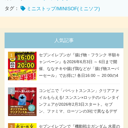
July 4, 2026
タグ：
ミニストップ/MINISOF(ミニソフ)
第7位！
#マンゴーパフェみたいなアイ
ス
🥭
#満場一致合格
ミミ～
#マンゴー
人気記事
の美味しさがぎゅっと詰まった
#アイ
ス
🍨
セブンイレブンが『揚げ物・フランク 半額キ
ャンペーン』を2026年6月3日 ～ 6日まで開
おすすめだYO
#ジョブチューン
#ミニス
催、ななチキや揚げ鶏などが「揚げ物スーパ
トップ
#スイーツ
ーセール」でお得に! 各日16:00 ～ 20:00の4
pic.twitter.com/NTZHZ3ubtC
時間限定で実施。ななチキが税抜き116円、
アメリカンドッグが税抜き69円!
コンビニで「パペットスンスン」クリアファ
イルもらえる! スンスン×ロッテのバレンタイ
ンフェアが2026年2月3日スタート。セブ
July 4, 2026
ン、ファミマ、ローソンの3社で異なるデザ
イン＆対象商品
セブンイレブンで『機動戦士ガンダム 水星の