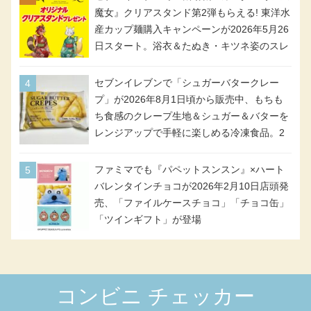
魔女』クリアスタンド第2弾もらえる! 東洋水
第8位！
#しあわせロールケーキ
♪
#満場
産カップ麺購入キャンペーンが2026年5月26
一致合格
ミミ～
日スタート。浴衣＆たぬき・キツネ姿のスレ
リベンジたっせい⭐
ッタ / ミオリネ / グエル / エラン(強化人士4
6位「もちふさわんど あんバター」【合格】(合格：6
号・5号) / シャディクが全6種のクリアスタ
人、不合格：1人)
セブンイレブンで「シュガーバタークレー
ンドになって登場!
プ」が2026年8月1日頃から販売中、もちも
北海道産生クリームを100％使用したロ
ち食感のクレープ生地＆シュガー＆バターを
ールケーキ🐄
レンジアップで手軽に楽しめる冷凍食品。2
食べてみてNE
#ジョブチューン
#ミニス
個入り
トップ
#スイーツ
ファミマでも『パペットスンスン』×ハート
バレンタインチョコが2026年2月10日店頭発
pic.twitter.com/oPy1tzdEUJ
売、「ファイルケースチョコ」「チョコ缶」
「ツインギフト」が登場
July 4, 2026
コンビニ チェッカー