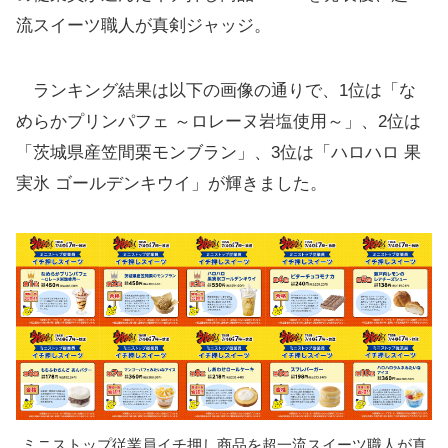
2位「茨城県産笠間栗モンブラン」【合格】(合
流スイーツ職人が真剣ジャッジ。
格：4人、不合格：3人)
3位「ハロハロ 果実氷 ゴールデンキウイ」【満
ランキング結果は以下の画像の通りで、1位は「な
場一致合格】(合格：7人、不合格：0人)
めらかプリンパフェ ～ロレーヌ岩塩使用～」、2位は
4位「ビターチョコモナカ」【合格】(合格：5
「茨城県産笠間栗モンブラン」、3位は「ハロハロ 果
人、不合格：2人)
実氷 ゴールデンキウイ」が輝きました。
5位「瀬戸内レモンのレアチーズシュー」【不合
格】(合格：3人、不合格：4人)
6位「もちふさわんど あんバター」【合格】(合
格：6人、不合格：1人)
7位「マンゴーパフェみたいなアイス」【満場一
致合格】(合格：7人、不合格：0人)
8位「しあわせロールケーキ」【満場一致合格】
(合格：7人、不合格：0人)
9位「スフレバーガー」【合格】(合格6人、不合
ミニストップ従業員イチ押し商品を超一流スイーツ職人が真