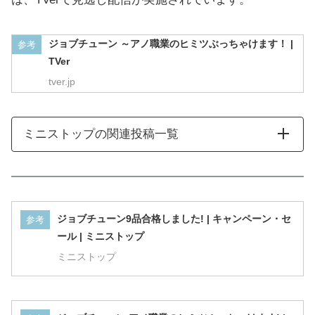
ジョブチューン ～アノ職業のヒミツぶっちゃけます！ |
参考
TVer
tver.jp
ミニストップの関連投稿一覧
みんな～
応援ありがとうございましたミミ～
みんなのおかげでたくさん合格をいた
ジョブチューン9品合格しました! | キャンペーン・セ
参考
ール | ミニストップ
だけたミミ～
ミニストップ
これからもおいしい商品をたくさん開
発するから応援よろしく
1位「なめらかプリンパフェ ～ロレーヌ岩塩使用～」