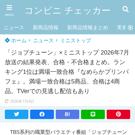
コンビニ チェッカー
MENU
ニュース
新商品情報
新商品情報まとめ
実食レ
ホーム
ニュース
ミニストップ
「ジョブチューン」×ミニストップ 2026年7月
放送の結果発表、合格・不合格まとめ。ラン
キング1位は満場一致合格『なめらかプリンパ
フェ』。満場一致合格は5商品、合格は4商
品。TVerでの見逃し配信もあり
2026年7月4日
B!
TBS系列の職業型バラエティ番組「ジョブチューン