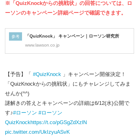
※「QuizKnockからの挑戦状」の回答については、ロ
ーソンのキャンペーン詳細ページで確認できます。
「QuizKnock」 キャンペーン｜ローソン研究所
参考
www.lawson.co.jp
【予告】「
#QuizKnock
」キャンペーン開催決定！
「QuizKnockからの挑戦状」にもチャレンジしてみま
せんか(^^)
謎解きの答えとキャンペーンの詳細は6/12(水)公開で
す♪
#ローソン
#ローソン
QuizKnock
https://t.co/pGSgZdXzlN
pic.twitter.com/UkIzyuASvK