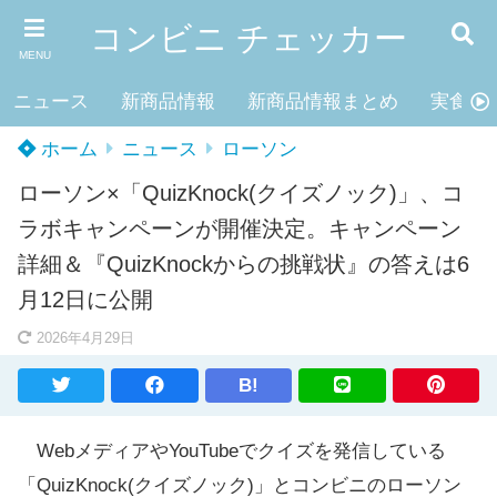
コンビニ チェッカー
MENU
ニュース
新商品情報
新商品情報まとめ
実食レ
ホーム
ニュース
ローソン
ローソン×「QuizKnock(クイズノック)」、コ
ラボキャンペーンが開催決定。キャンペーン
詳細＆『QuizKnockからの挑戦状』の答えは6
月12日に公開
2026年4月29日
B!
WebメディアやYouTubeでクイズを発信している
「QuizKnock(クイズノック)」とコンビニのローソン