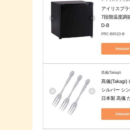
アイリスプラザ
7段階温度調節
D-B
PRC-B051D-B
Amazo
髙儀(Takagi)
髙儀(Takag
シルバー シン
日本製 高儀 た
Amazo