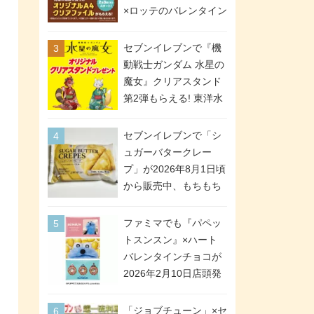
間限定で実施。ななチ
×ロッテのバレンタイン
キが税抜き116円、ア
フェアが2026年2月3日
メリカンドッグが税抜
スタート。セブン、フ
セブンイレブンで『機
き69円!
ァミマ、ローソンの3社
動戦士ガンダム 水星の
で異なるデザイン＆対
魔女』クリアスタンド
象商品
第2弾もらえる! 東洋水
産カップ麺購入キャン
ペーンが2026年5月26
セブンイレブンで「シ
日スタート。浴衣＆た
ュガーバタークレー
ぬき・キツネ姿のスレ
プ」が2026年8月1日頃
ッタ / ミオリネ / グエ
から販売中、もちもち
ル / エラン(強化人士4
食感のクレープ生地＆
号・5号) / シャディク
シュガー＆バターをレ
ファミマでも『パペッ
が全6種のクリアスタン
ンジアップで手軽に楽
トスンスン』×ハート
ドになって登場!
しめる冷凍食品。2個入
バレンタインチョコが
り
2026年2月10日店頭発
売、「ファイルケース
チョコ」「チョコ缶」
「ジョブチューン」×セ