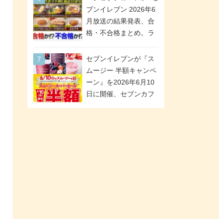
「ツインギフト」が登
ブンイレブン 2026年6
場
月放送の結果発表、合
格・不合格まとめ。ラ
ンキング1位は満場一致
合格「金のハンバー
セブンイレブンが『ス
グ」。満場一致合格数
ムージー 半額キャンペ
は6商品、合格数は2商
ーン』を2026年6月10
品。TVerでの見逃し配
日に開催、セブンカフ
信もあり
ェ スムージーがスーパ
ーセールでお得に!