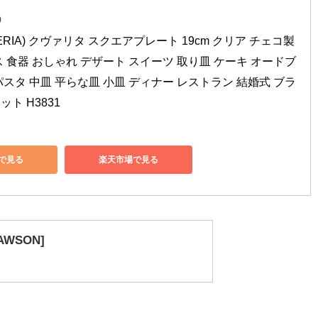
)
RIA) クヴァリタ スクエアプレート 19cm クリア チェコ製 
ス 食器 おしゃれ デザート スイーツ 取り皿 ケーキ オードブ
パスタ 中皿 平らな皿 小皿 ディナー レストラン 結婚式 ブラ
ト H3831
nで見る
楽天市場で見る
AWSON]