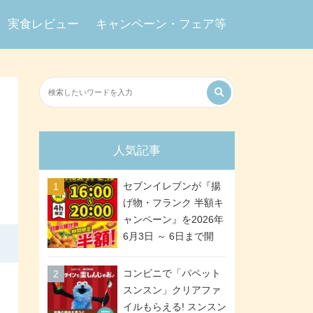
実食レビュー
キャンペーン・フェア等
人気記事
セブンイレブンが『揚
げ物・フランク 半額キ
ャンペーン』を2026年
6月3日 ～ 6日まで開
催、ななチキや揚げ鶏
などが「揚げ物スーパ
コンビニで「パペット
ーセール」でお得に! 各
スンスン」クリアファ
日16:00 ～ 20:00の4時
イルもらえる! スンスン