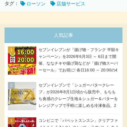
タグ：
ローソン
店舗サービス
人気記事
セブンイレブンが『揚げ物・フランク 半額キ
ャンペーン』を2026年6月3日 ～ 6日まで開
催、ななチキや揚げ鶏などが「揚げ物スーパ
ーセール」でお得に! 各日16:00 ～ 20:00の4
時間限定で実施。ななチキが税抜き116円、
アメリカンドッグが税抜き69円!
セブンイレブンで「シュガーバタークレー
プ」が2026年8月1日頃から販売中、もちも
ち食感のクレープ生地＆シュガー＆バターを
レンジアップで手軽に楽しめる冷凍食品。2
個入り
コンビニで「パペットスンスン」クリアファ