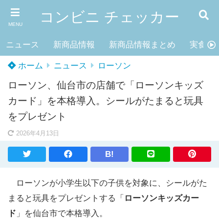
コンビニ チェッカー
MENU
ニュース
新商品情報
新商品情報まとめ
実食レ
ホーム
ニュース
ローソン
ローソン、仙台市の店舗で「ローソンキッズ
カード」を本格導入。シールがたまると玩具
をプレゼント
2026年4月13日
B!
ローソンが小学生以下の子供を対象に、シールがた
まると玩具をプレゼントする「
ローソンキッズカー
ド
」を仙台市で本格導入。