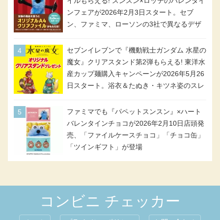
イルもらえる! スンスン×ロッテのバレンタイ
ンフェアが2026年2月3日スタート。セブ
ン、ファミマ、ローソンの3社で異なるデザ
イン＆対象商品
セブンイレブンで『機動戦士ガンダム 水星の
魔女』クリアスタンド第2弾もらえる! 東洋水
産カップ麺購入キャンペーンが2026年5月26
日スタート。浴衣＆たぬき・キツネ姿のスレ
ッタ / ミオリネ / グエル / エラン(強化人士4
号・5号) / シャディクが全6種のクリアスタ
ファミマでも『パペットスンスン』×ハート
ンドになって登場!
バレンタインチョコが2026年2月10日店頭発
売、「ファイルケースチョコ」「チョコ缶」
「ツインギフト」が登場
コンビニ チェッカー