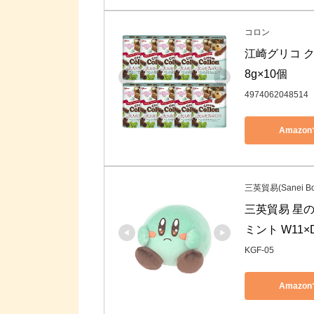
コロン
江崎グリコ ク
8g×10個
4974062048514
Amazo
三英貿易(Sanei Bo
三英貿易 星
ミント W11×D
KGF-05
Amazo