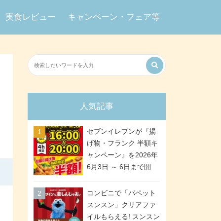
実食レビュー
キャンペーン・フェア等
人気記事
セブンイレブンが『揚
げ物・フランク 半額キ
ャンペーン』を2026年
6月3日 ～ 6日まで開
催、ななチキや揚げ鶏
などが「揚げ物スーパ
コンビニで「パペット
ーセール」でお得に! 各
スンスン」クリアファ
日16:00 ～ 20:00の4時
イルもらえる! スンスン