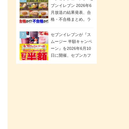
「ツインギフト」が登
ブンイレブン 2026年6
場
月放送の結果発表、合
格・不合格まとめ。ラ
ンキング1位は満場一致
合格「金のハンバー
セブンイレブンが『ス
グ」。満場一致合格数
ムージー 半額キャンペ
は6商品、合格数は2商
ーン』を2026年6月10
品。TVerでの見逃し配
日に開催、セブンカフ
信もあり
ェ スムージーがスーパ
ーセールでお得に!