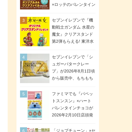
間限定で実施。ななチ
×ロッテのバレンタイン
キが税抜き116円、ア
フェアが2026年2月3日
メリカンドッグが税抜
スタート。セブン、フ
セブンイレブンで『機
き69円!
ァミマ、ローソンの3社
動戦士ガンダム 水星の
で異なるデザイン＆対
魔女』クリアスタンド
象商品
第2弾もらえる! 東洋水
産カップ麺購入キャン
ペーンが2026年5月26
セブンイレブンで「シ
日スタート。浴衣＆た
ュガーバタークレー
ぬき・キツネ姿のスレ
プ」が2026年8月1日頃
ッタ / ミオリネ / グエ
から販売中、もちもち
ル / エラン(強化人士4
食感のクレープ生地＆
号・5号) / シャディク
シュガー＆バターをレ
ファミマでも『パペッ
が全6種のクリアスタン
ンジアップで手軽に楽
トスンスン』×ハート
ドになって登場!
しめる冷凍食品。2個入
バレンタインチョコが
り
2026年2月10日店頭発
売、「ファイルケース
チョコ」「チョコ缶」
「ジョブチューン」×セ