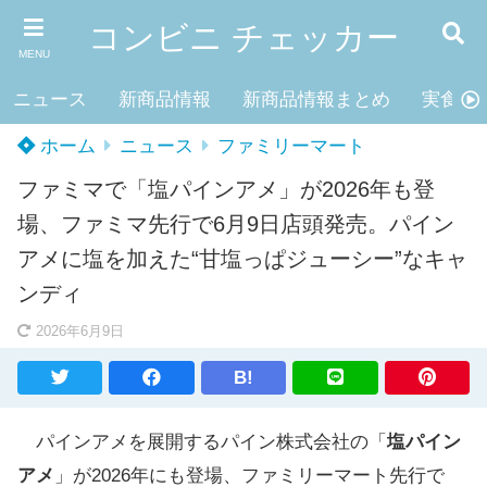
コンビニ チェッカー
MENU
ニュース
新商品情報
新商品情報まとめ
実食レ
ホーム
ニュース
ファミリーマート
ファミマで「塩パインアメ」が2026年も登
場、ファミマ先行で6月9日店頭発売。パイン
アメに塩を加えた“甘塩っぱジューシー”なキャ
ンディ
2026年6月9日
B!
パインアメを展開するパイン株式会社の「
塩パイン
アメ
」が2026年にも登場、ファミリーマート先行で