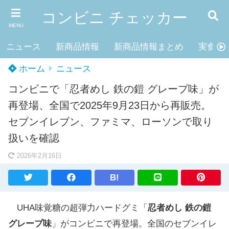
コンビニ チェッカー
MENU
ニュース
新商品情報
新商品情報まとめ
実食レ
ホーム
ニュース
コンビニで「忍者めし 鉄の鎧 グレープ味」が
再登場、全国で2025年9月23日から再販売。
セブンイレブン、ファミマ、ローソンで取り
扱いを確認
2026年2月16日
B!
UHA味覚糖の超弾力ハードグミ「
忍者めし 鉄の鎧
グレープ味
」がコンビニで再登場。全国のセブンイレ