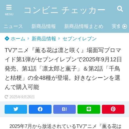
コンビニ チェッカー
MENU
ニュース
新商品情報
新商品情報まとめ
実食レ
ホーム
新商品情報
セブンイレブン
TVアニメ『薫る花は凛と咲く』場面写ブロマ
イド第1弾がセブンイレブンで2025年9月12日
発売、第1話「凛太郎と薫子」＆第2話「千鳥
と桔梗」の全48種が登場。好きなシーンを選
んで購入可能
2025年9月26日
B!
2025年7月から放送されているTVアニメ『薫る花は