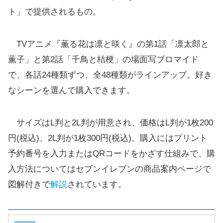
ト」で提供されるもの。
TVアニメ『薫る花は凛と咲く』の第1話「凛太郎と
薫子」と第2話「千鳥と桔梗」の場面写ブロマイド
で、各話24種類ずつ、全48種類がラインアップ。好き
なシーンを選んで購入できます。
サイズはL判と2L判が用意され、価格はL判が1枚200
円(税込)、2L判が1枚300円(税込)。購入にはプリント
予約番号を入力またはQRコードをかざす仕組みで、購
入方法についてはセブンイレブンの商品案内ページで
図解付きで
解説
されています。