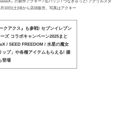
uuuuX』の新作アクキー / 缶バッジ / つなぎゅっと! アクリルスタ
5月10日(土)頃から店頭販売、写真はアクキー
ークアクス』も参戦! セブンイレブン
ーズ コラボキャンペーン2025まと
uX / SEED FREEDOM / 水星の魔女
リップ」や各種アイテムもらえる! 揚
も登場