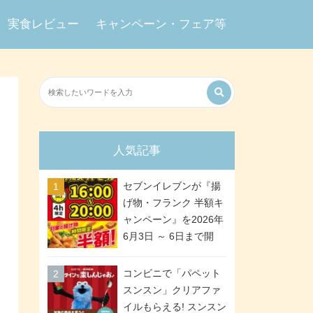
実食レビュー
キャンペーン・フェア等
人気記事
セブンイレブンが『揚
げ物・フランク 半額キ
ャンペーン』を2026年
6月3日 ～ 6日まで開
催、ななチキや揚げ鶏
などが「揚げ物スーパ
コンビニで「パペット
ーセール」でお得に! 各
スンスン」クリアファ
日16:00 ～ 20:00の4時
イルもらえる! スンスン