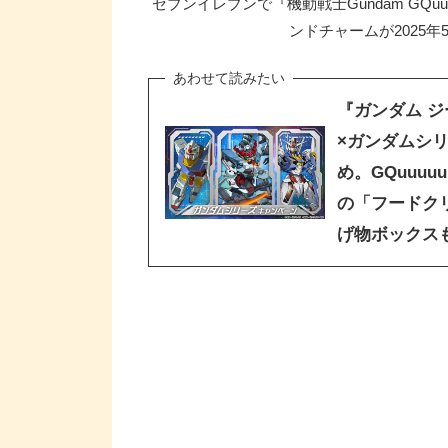
セブンイレブンで『機動戦士Gundam GQuu
ンドチャームが2025年
『ガンダム ジ
×ガンダムシリ
め。GQuuuuu
の「フードク
げ物ボックス