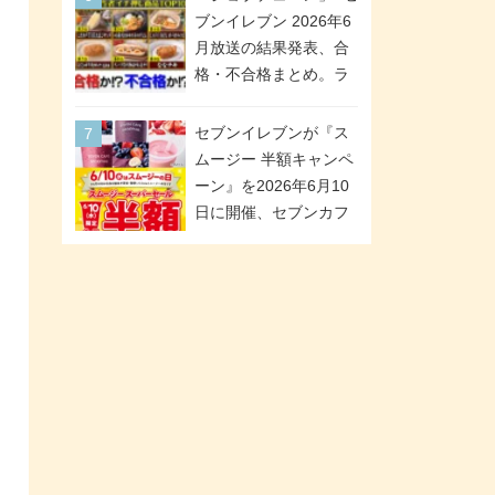
「ツインギフト」が登
ブンイレブン 2026年6
場
月放送の結果発表、合
格・不合格まとめ。ラ
ンキング1位は満場一致
合格「金のハンバー
セブンイレブンが『ス
グ」。満場一致合格数
ムージー 半額キャンペ
は6商品、合格数は2商
ーン』を2026年6月10
品。TVerでの見逃し配
日に開催、セブンカフ
信もあり
ェ スムージーがスーパ
ーセールでお得に!