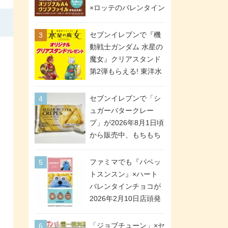
間限定で実施。ななチ
×ロッテのバレンタイン
キが税抜き116円、ア
フェアが2026年2月3日
メリカンドッグが税抜
スタート。セブン、フ
セブンイレブンで『機
き69円!
ァミマ、ローソンの3社
動戦士ガンダム 水星の
で異なるデザイン＆対
魔女』クリアスタンド
象商品
第2弾もらえる! 東洋水
産カップ麺購入キャン
ペーンが2026年5月26
セブンイレブンで「シ
日スタート。浴衣＆た
ュガーバタークレー
ぬき・キツネ姿のスレ
プ」が2026年8月1日頃
ッタ / ミオリネ / グエ
から販売中、もちもち
ル / エラン(強化人士4
食感のクレープ生地＆
号・5号) / シャディク
シュガー＆バターをレ
ファミマでも『パペッ
が全6種のクリアスタン
ンジアップで手軽に楽
トスンスン』×ハート
ドになって登場!
しめる冷凍食品。2個入
バレンタインチョコが
り
2026年2月10日店頭発
売、「ファイルケース
チョコ」「チョコ缶」
「ジョブチューン」×セ