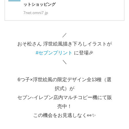
ットショッピング
7net.omni7.jp
／
おそ松さん 浮世絵風描き下ろしイラストが
#セブンプリント
に登場🎉
＼
6つ子×浮世絵風の限定デザイン全13種（選
択式）が
セブン‐イレブン店内マルチコピー機にて販
売中！
この機会をお見逃しなく👀✨