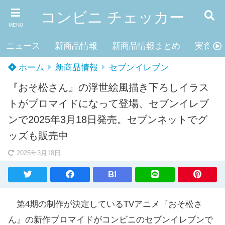
コンビニ チェッカー
MENU
ニュース
新商品情報
新商品情報まとめ
実食レ
ホーム
新商品情報
セブンイレブン
『おそ松さん』の浮世絵風描き下ろしイラス
トがブロマイドになって登場、セブンイレブ
ンで2025年3月18日発売。セブンネットでグ
ッズも販売中
2025年3月18日
B!
第4期の制作が決定しているTVアニメ『おそ松さ
ん』の新作ブロマイドがコンビニのセブンイレブンで