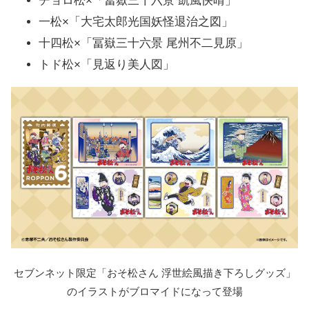
チョロ松×「冨嶽三十六景 凱風快晴」
一松×「大宅太郎光国妖怪退治之図」
十四松×「冨嶽三十六景 尾州不二見原」
トド松×「見返り美人図」
セブンネット限定「おそ松さん 浮世絵風描き下ろしグッズ」
のイラストがブロマイドになって登場