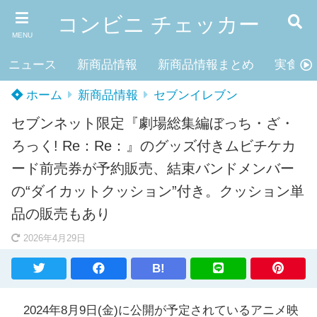
コンビニ チェッカー
MENU
ニュース
新商品情報
新商品情報まとめ
実食レ
ホーム
新商品情報
セブンイレブン
セブンネット限定『劇場総集編ぼっち・ざ・
ろっく! Re：Re：』のグッズ付きムビチケカ
ード前売券が予約販売、結束バンドメンバー
の“ダイカットクッション”付き。クッション単
品の販売もあり
2026年4月29日
B!
2024年8月9日(金)に公開が予定されているアニメ映