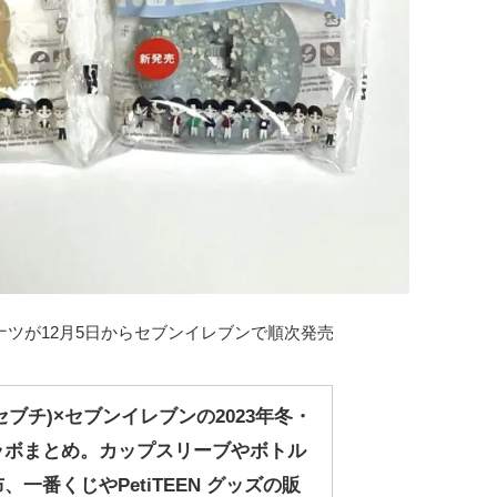
ドーナツが12月5日からセブンイレブンで順次発売
N(セブチ)×セブンイレブンの2023年冬・
ラボまとめ。カップスリーブやボトル
一番くじやPetiTEEN グッズの販