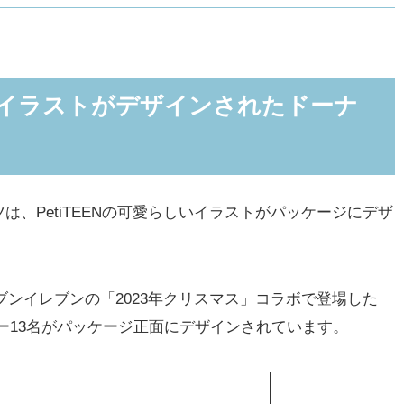
トがデザインされたドーナツ
ュガー＆クランチ
ENイラストがデザインされたドーナ
ーベリー
セブン-イレブン SPECIAL SMILE CHRISTMAS(チキ
ニフィギュア販売」も実施中
、PetiTEENの可愛らしいイラストがパッケージにデザ
セブンイレブンの「2023年クリスマス」コラボで登場した
ンバー13名がパッケージ正面にデザインされています。