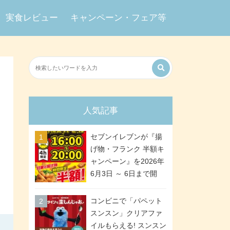
実食レビュー
キャンペーン・フェア等
人気記事
セブンイレブンが『揚
げ物・フランク 半額キ
ャンペーン』を2026年
6月3日 ～ 6日まで開
催、ななチキや揚げ鶏
などが「揚げ物スーパ
コンビニで「パペット
ーセール」でお得に! 各
スンスン」クリアファ
日16:00 ～ 20:00の4時
イルもらえる! スンスン