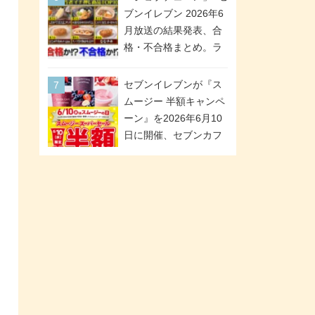
「ツインギフト」が登
ブンイレブン 2026年6
場
月放送の結果発表、合
格・不合格まとめ。ラ
ンキング1位は満場一致
合格「金のハンバー
セブンイレブンが『ス
グ」。満場一致合格数
ムージー 半額キャンペ
は6商品、合格数は2商
ーン』を2026年6月10
品。TVerでの見逃し配
日に開催、セブンカフ
信もあり
ェ スムージーがスーパ
ーセールでお得に!