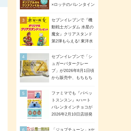
間限定で実施。ななチ
×ロッテのバレンタイン
キが税抜き116円、ア
フェアが2026年2月3日
メリカンドッグが税抜
スタート。セブン、フ
セブンイレブンで『機
き69円!
ァミマ、ローソンの3社
動戦士ガンダム 水星の
で異なるデザイン＆対
魔女』クリアスタンド
象商品
第2弾もらえる! 東洋水
産カップ麺購入キャン
ペーンが2026年5月26
セブンイレブンで「シ
日スタート。浴衣＆た
ュガーバタークレー
ぬき・キツネ姿のスレ
プ」が2026年8月1日頃
ッタ / ミオリネ / グエ
から販売中、もちもち
ル / エラン(強化人士4
食感のクレープ生地＆
号・5号) / シャディク
シュガー＆バターをレ
ファミマでも『パペッ
が全6種のクリアスタン
ンジアップで手軽に楽
トスンスン』×ハート
ドになって登場!
しめる冷凍食品。2個入
バレンタインチョコが
り
2026年2月10日店頭発
売、「ファイルケース
チョコ」「チョコ缶」
「ジョブチューン」×セ