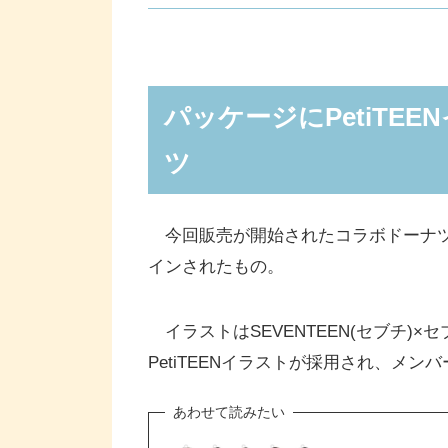
パッケージにPetiTEENイラス
プチティーン もちもちリング シ
パッケージにPetiTE
プチティーン リングドーナツブル
SEVENTEENが出演する新TV CM「
ツ
ン篇)」が公開
セブンイレブンでは「アクリルミ
今回販売が開始されたコラボドーナツは
インされたもの。
イラストはSEVENTEEN(セブチ)×
PetiTEENイラストが採用され、メ