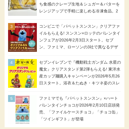
ち食感のクレープ生地＆シュガー＆バターを
レンジアップで手軽に楽しめる冷凍食品。2
個入り
コンビニで「パペットスンスン」クリアファ
イルもらえる! スンスン×ロッテのバレンタイ
ンフェアが2026年2月3日スタート。セブ
ン、ファミマ、ローソンの3社で異なるデザ
イン＆対象商品
セブンイレブンで『機動戦士ガンダム 水星の
魔女』クリアスタンド第2弾もらえる! 東洋水
産カップ麺購入キャンペーンが2026年5月26
日スタート。浴衣＆たぬき・キツネ姿のスレ
ッタ / ミオリネ / グエル / エラン(強化人士4
号・5号) / シャディクが全6種のクリアスタ
ファミマでも『パペットスンスン』×ハート
ンドになって登場!
バレンタインチョコが2026年2月10日店頭発
売、「ファイルケースチョコ」「チョコ缶」
「ツインギフト」が登場