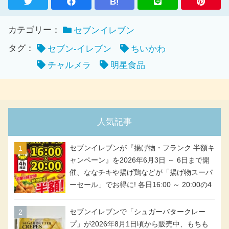
B!
カテゴリー：
セブンイレブン
タグ：
セブン-イレブン
ちいかわ
チャルメラ
明星食品
人気記事
セブンイレブンが『揚げ物・フランク 半額キ
ャンペーン』を2026年6月3日 ～ 6日まで開
催、ななチキや揚げ鶏などが「揚げ物スーパ
ーセール」でお得に! 各日16:00 ～ 20:00の4
時間限定で実施。ななチキが税抜き116円、
アメリカンドッグが税抜き69円!
セブンイレブンで「シュガーバタークレー
プ」が2026年8月1日頃から販売中、もちも