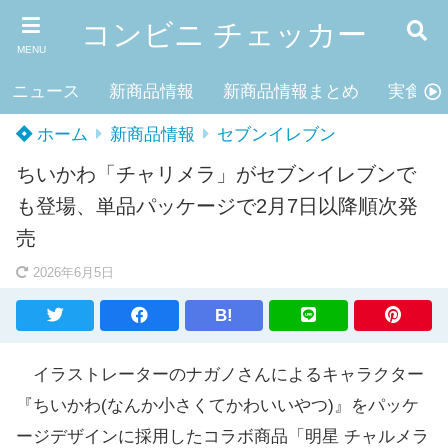
コンビニ チェッカー
MENU
ニュース
新商品情報
新商品情報まとめ
実食レ
ホーム
新商品情報
セブンイレブン
ちいかわ「チャリメラ」がセブンイレブンで
も登場、単品パッケージで2月7日以降順次発
売
2026年6月5日
B!
イラストレーターのナガノさんによるキャラクター
『ちいかわ(なんか小さくてかわいいやつ)』をパッケ
ージデザインに採用したコラボ商品「明星 チャルメラ