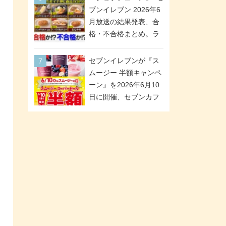
「ツインギフト」が登
ブンイレブン 2026年6
場
月放送の結果発表、合
格・不合格まとめ。ラ
ンキング1位は満場一致
合格「金のハンバー
セブンイレブンが『ス
グ」。満場一致合格数
ムージー 半額キャンペ
は6商品、合格数は2商
ーン』を2026年6月10
品。TVerでの見逃し配
日に開催、セブンカフ
信もあり
ェ スムージーがスーパ
ーセールでお得に!