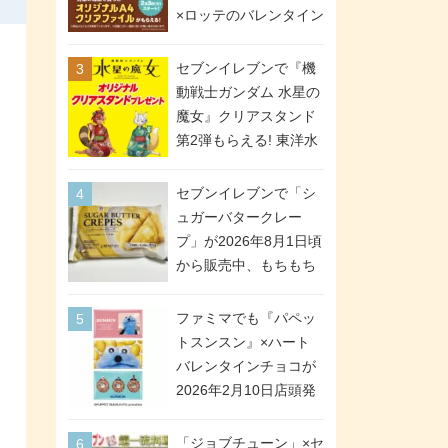
間限定で実施。ななチ
×ロッテのバレンタイン
キが税抜き116円、ア
フェアが2026年2月3日
メリカンドッグが税抜
スタート。セブン、フ
セブンイレブンで『機
き69円!
ァミマ、ローソンの3社
動戦士ガンダム 水星の
で異なるデザイン＆対
魔女』クリアスタンド
象商品
第2弾もらえる! 東洋水
産カップ麺購入キャン
ペーンが2026年5月26
セブンイレブンで「シ
日スタート。浴衣＆た
ュガーバタークレー
ぬき・キツネ姿のスレ
プ」が2026年8月1日頃
ッタ / ミオリネ / グエ
から販売中、もちもち
ル / エラン(強化人士4
食感のクレープ生地＆
号・5号) / シャディク
シュガー＆バターをレ
ファミマでも『パペッ
が全6種のクリアスタン
ンジアップで手軽に楽
トスンスン』×ハート
ドになって登場!
しめる冷凍食品。2個入
バレンタインチョコが
り
2026年2月10日店頭発
売、「ファイルケース
チョコ」「チョコ缶」
「ジョブチューン」×セ