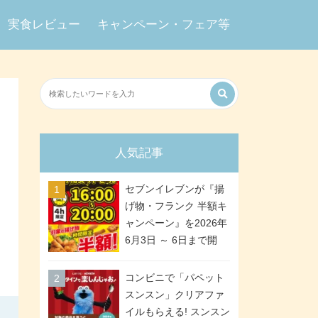
実食レビュー
キャンペーン・フェア等
人気記事
セブンイレブンが『揚
げ物・フランク 半額キ
ャンペーン』を2026年
6月3日 ～ 6日まで開
催、ななチキや揚げ鶏
などが「揚げ物スーパ
コンビニで「パペット
ーセール」でお得に! 各
スンスン」クリアファ
日16:00 ～ 20:00の4時
イルもらえる! スンスン