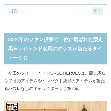
目次
2024年のファン投票で上位に選ばれた競走馬
＆レジェンド名馬のグッズが当たるタイトー
2024年のファン投票で上位に選ばれた競走
くじ
馬＆レジェンド名馬のグッズが当たるタイ
A賞「とってもおおきなぬいぐるみ レガレイ
ラ」(全1種)
トーくじ
B賞「トートバッグ」(全1種)
今回のタイトーくじ HORSE HEROESは、競走馬な
デフォルメされた競走馬が可愛い「マスコッ
らではのアイテムやインパクト抜群のアイテムが当た
トバッジ 2024コレクション」もあり
るハズレなしのキャラクターくじ第2弾。
C賞「マスコットバッジvol.1 2024コレクショ
ン」(全4種/ランダム)
D賞「マスコットバッジvol.2 2024コレクショ