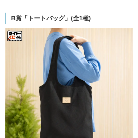
B賞「トートバッグ」(全1種)