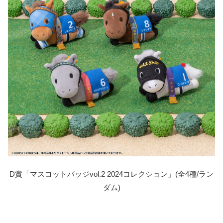
D賞「マスコットバッジvol.2 2024コレクション」(全4種/ラン
ダム)