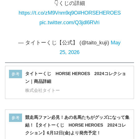
👇くじの詳細
F賞
ーホルダー
種
https://t.co/zM9Vnm9q9O
#HORSEHEROES
pic.twitter.com/Q3jdl6RVri
LH（ラストハ
とってもおおきなぬいぐ
ッピー）賞
るみ ゴールドシップ
— タイトーくじ【公式】 (@taito_kuji)
May
25, 2026
とってもおおきなぬいぐ
WH（ダブルハッピ
るみ ゴールドシップ
ー）賞CP
タイトーくじ HORSE HEROES 2024コレクショ
参考
※LH賞と同一賞品
ン｜商品詳細
株式会社タイトー
とってもおおきなぬいぐ
EXH（エクストラ
るみ レガレイラ
ハッピー）賞CP
※A賞と同一賞品
競走馬ファン必見！あの名馬たちがグッズになって集
参考
結！【タイトーくじ HORSE HEROES 2024コレ
クション】6月12日(金)より発売予定！