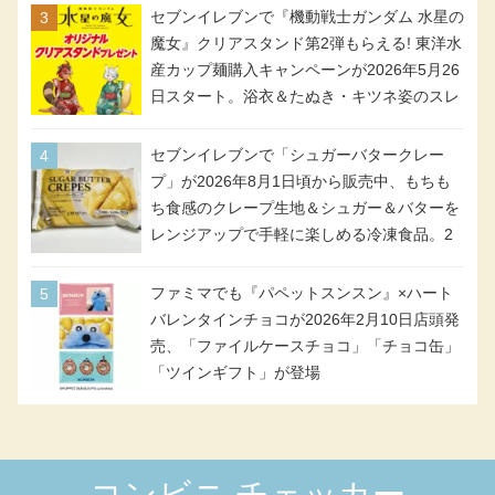
セブンイレブンで『機動戦士ガンダム 水星の
魔女』クリアスタンド第2弾もらえる! 東洋水
産カップ麺購入キャンペーンが2026年5月26
日スタート。浴衣＆たぬき・キツネ姿のスレ
ッタ / ミオリネ / グエル / エラン(強化人士4
号・5号) / シャディクが全6種のクリアスタ
セブンイレブンで「シュガーバタークレー
ンドになって登場!
プ」が2026年8月1日頃から販売中、もちも
ち食感のクレープ生地＆シュガー＆バターを
レンジアップで手軽に楽しめる冷凍食品。2
個入り
ファミマでも『パペットスンスン』×ハート
バレンタインチョコが2026年2月10日店頭発
売、「ファイルケースチョコ」「チョコ缶」
「ツインギフト」が登場
コンビニ チェッカー