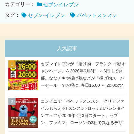
カテゴリー：
セブンイレブン
タグ：
セブン-イレブン
パペットスンスン
人気記事
セブンイレブンが『揚げ物・フランク 半額キ
ャンペーン』を2026年6月3日 ～ 6日まで開
催、ななチキや揚げ鶏などが「揚げ物スーパ
ーセール」でお得に! 各日16:00 ～ 20:00の4
時間限定で実施。ななチキが税抜き116円、
アメリカンドッグが税抜き69円!
コンビニで「パペットスンスン」クリアファ
イルもらえる! スンスン×ロッテのバレンタイ
ンフェアが2026年2月3日スタート。セブ
ン、ファミマ、ローソンの3社で異なるデザ
イン＆対象商品