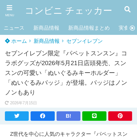
コンビニ チェッカー
MENU
ニュース
新商品情報
新商品情報まとめ
実食レ
ホーム
新商品情報
セブンイレブン
セブンイレブン限定『パペットスンスン』コ
ラボグッズが2026年5月21日店頭発売、スン
スンの可愛い「ぬいぐるみキーホルダー」
「ぬいぐるみバッジ」が登場。バッジはノン
ノンもあり
2026年7月15日
B!
Z世代を中心に人気のキャラクター『パペットスン