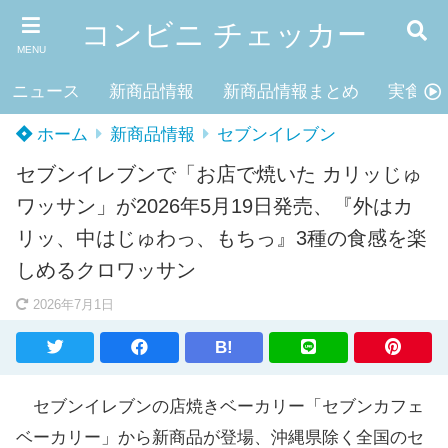
コンビニ チェッカー
MENU
ニュース
新商品情報
新商品情報まとめ
実食レ
ホーム
新商品情報
セブンイレブン
セブンイレブンで「お店で焼いた カリッじゅ
ワッサン」が2026年5月19日発売、『外はカ
リッ、中はじゅわっ、もちっ』3種の食感を楽
しめるクロワッサン
2026年7月1日
B!
セブンイレブンの店焼きベーカリー「セブンカフェ
ベーカリー」から新商品が登場、沖縄県除く全国のセ