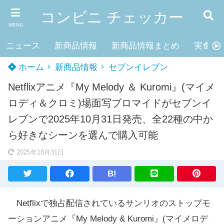
コンビニ チェッカー
MENU
ニュース
新商品情報
新商品情報まとめ
実食レ
ホーム
新商品情報
セブンイレブン
Netflixアニメ『My Melody ＆ Kuromi』(マイメ
ロディ＆クロミ)場面写ブロマイドがセブンイ
レブンで2025年10月31日発売、全22種の中か
ら好きなシーンを選んで購入可能
2025年10月31日
B!
Netflixで独占配信されているサンリオのストップモ
ーションアニメ『My Melody & Kuromi』(マイメロデ