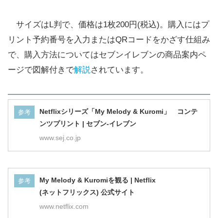
サイズはL判で、価格は1枚200円(税込)。購入にはプ
リント予約番号を入力またはQRコードをかざす仕組み
で、購入方法についてはセブンイレブンの商品案内ペ
ージで図解付きで
解説
されています。
Netflixシリーズ「My Melody & Kuromi」 コンテ
参考
ンツプリント | セブン-イレブン
www.sej.co.jp
My Melody & Kuromi を観 る | Netflix
参考
( ネ ッ ト フ リ ッ ク ス ) 公 式サ イ ト
www.netflix.com