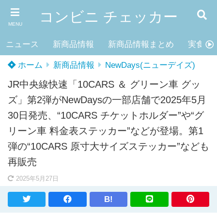
コンビニ チェッカー
MENU
ニュース
新商品情報
新商品情報まとめ
実食レ
ホーム
新商品情報
NewDays(ニューデイズ)
JR中央線快速「10CARS ＆ グリーン車 グッ
ズ」第2弾がNewDaysの一部店舗で2025年5月
30日発売、“10CARS チケットホルダー”や“グ
リーン車 料金表ステッカー”などが登場。第1
弾の“10CARS 原寸大サイズステッカー”なども
再販売
2025年5月27日
B!