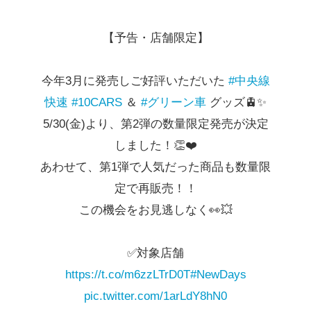
【予告・店舗限定】
今年3月に発売しご好評いただいた
#中央線
快速
#10CARS
＆
#グリーン車
グッズ🚊✨
5/30(金)より、第2弾の数量限定発売が決定
しました！👏❤️
あわせて、第1弾で人気だった商品も数量限
定で再販売！！
この機会をお見逃しなく👀💥
✅対象店舗
https://t.co/m6zzLTrD0T
#NewDays
pic.twitter.com/1arLdY8hN0