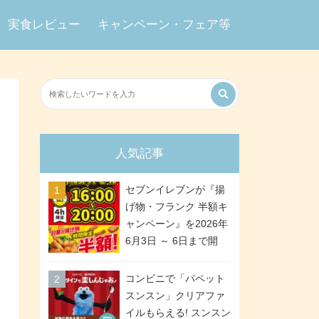
実食レビュー
キャンペーン・フェア等
人気記事
セブンイレブンが『揚
げ物・フランク 半額キ
ャンペーン』を2026年
6月3日 ～ 6日まで開
催、ななチキや揚げ鶏
などが「揚げ物スーパ
コンビニで「パペット
ーセール」でお得に! 各
スンスン」クリアファ
日16:00 ～ 20:00の4時
イルもらえる! スンスン