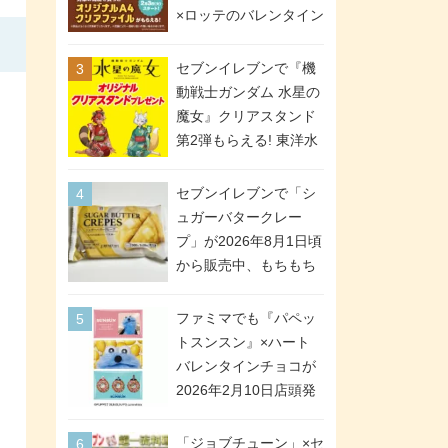
間限定で実施。ななチ
×ロッテのバレンタイン
キが税抜き116円、ア
フェアが2026年2月3日
メリカンドッグが税抜
スタート。セブン、フ
セブンイレブンで『機
き69円!
ァミマ、ローソンの3社
動戦士ガンダム 水星の
で異なるデザイン＆対
魔女』クリアスタンド
象商品
第2弾もらえる! 東洋水
産カップ麺購入キャン
ペーンが2026年5月26
セブンイレブンで「シ
日スタート。浴衣＆た
ュガーバタークレー
ぬき・キツネ姿のスレ
プ」が2026年8月1日頃
ッタ / ミオリネ / グエ
から販売中、もちもち
ル / エラン(強化人士4
食感のクレープ生地＆
号・5号) / シャディク
シュガー＆バターをレ
ファミマでも『パペッ
が全6種のクリアスタン
ンジアップで手軽に楽
トスンスン』×ハート
ドになって登場!
しめる冷凍食品。2個入
バレンタインチョコが
り
2026年2月10日店頭発
売、「ファイルケース
チョコ」「チョコ缶」
「ジョブチューン」×セ