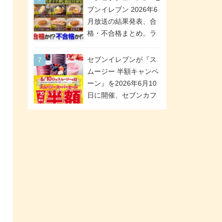
「ツインギフト」が登
ブンイレブン 2026年6
場
月放送の結果発表、合
格・不合格まとめ。ラ
ンキング1位は満場一致
合格「金のハンバー
セブンイレブンが『ス
グ」。満場一致合格数
ムージー 半額キャンペ
は6商品、合格数は2商
ーン』を2026年6月10
品。TVerでの見逃し配
日に開催、セブンカフ
信もあり
ェ スムージーがスーパ
ーセールでお得に!