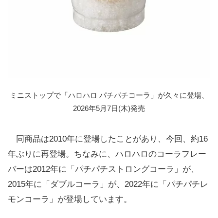
ミニストップで「ハロハロ パチパチコーラ」が久々に登場、
2026年5月7日(木)発売
同商品は2010年に登場したことがあり、今回、約16
年ぶりに再登場。ちなみに、ハロハロのコーラフレー
バーは2012年に「パチパチストロングコーラ」が、
2015年に「ダブルコーラ」が、2022年に「パチパチレ
モンコーラ」が登場しています。