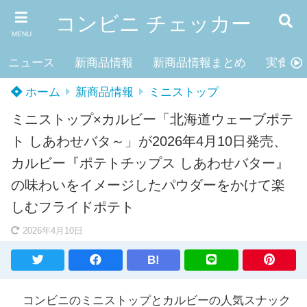
コンビニ チェッカー
MENU
ニュース
新商品情報
新商品情報まとめ
実食レ
ホーム
新商品情報
ミニストップ
ミニストップ×カルビー「北海道ウェーブポテ
ト しあわせバタ～」が2026年4月10日発売、
カルビー『ポテトチップス しあわせバター』
の味わいをイメージしたパウダーをかけて楽
しむフライドポテト
2026年4月10日
B!
コンビニのミニストップとカルビーの人気スナック