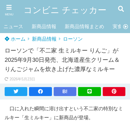
コンビニ チェッカー
MENU
ニュース
新商品情報
新商品情報まとめ
実食レ
ホーム
新商品情報
ローソン
ローソンで「不二家 生ミルキー りんご」が
2025年9月30日発売、北海道産生クリーム＆
りんごジャムを炊き上げた濃厚なミルキー
2026年5月23日
B!
口に入れた瞬間に溶け出すという不二家の特別なミ
ルキー「生ミルキー」に新商品が登場。