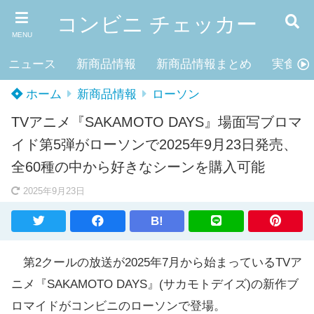
コンビニ チェッカー
MENU
ニュース
新商品情報
新商品情報まとめ
実食レ
ホーム
新商品情報
ローソン
TVアニメ『SAKAMOTO DAYS』場面写ブロマ
イド第5弾がローソンで2025年9月23日発売、
全60種の中から好きなシーンを購入可能
2025年9月23日
B!
第2クールの放送が2025年7月から始まっているTVア
ニメ『SAKAMOTO DAYS』(サカモトデイズ)の新作ブ
ロマイドがコンビニのローソンで登場。