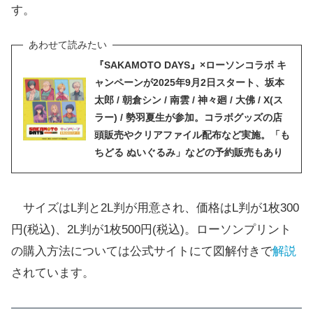
す。
『SAKAMOTO DAYS』×ローソンコラボ キ
ャンペーンが2025年9月2日スタート、坂本
太郎 / 朝倉シン / 南雲 / 神々廻 / 大佛 / X(ス
ラー) / 勢羽夏生が参加。コラボグッズの店
頭販売やクリアファイル配布など実施。「も
ちどる ぬいぐるみ」などの予約販売もあり
サイズはL判と2L判が用意され、価格はL判が1枚300
円(税込)、2L判が1枚500円(税込)。ローソンプリント
の購入方法については公式サイトにて図解付きで
解説
されています。