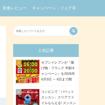
実食レビュー
キャンペーン・フェア等
人気記事
セブンイレブンが『揚
げ物・フランク 半額キ
ャンペーン』を2026年
6月3日 ～ 6日まで開
催、ななチキや揚げ鶏
などが「揚げ物スーパ
コンビニで「パペット
ーセール」でお得に! 各
スンスン」クリアファ
日16:00 ～ 20:00の4時
イルもらえる! スンスン