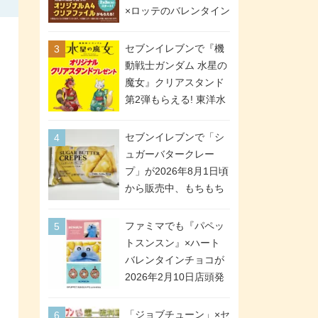
間限定で実施。ななチ
×ロッテのバレンタイン
キが税抜き116円、ア
フェアが2026年2月3日
メリカンドッグが税抜
スタート。セブン、フ
セブンイレブンで『機
き69円!
ァミマ、ローソンの3社
動戦士ガンダム 水星の
で異なるデザイン＆対
魔女』クリアスタンド
象商品
第2弾もらえる! 東洋水
産カップ麺購入キャン
ペーンが2026年5月26
セブンイレブンで「シ
日スタート。浴衣＆た
ュガーバタークレー
ぬき・キツネ姿のスレ
プ」が2026年8月1日頃
ッタ / ミオリネ / グエ
から販売中、もちもち
ル / エラン(強化人士4
食感のクレープ生地＆
号・5号) / シャディク
シュガー＆バターをレ
ファミマでも『パペッ
が全6種のクリアスタン
ンジアップで手軽に楽
トスンスン』×ハート
ドになって登場!
しめる冷凍食品。2個入
バレンタインチョコが
り
2026年2月10日店頭発
売、「ファイルケース
チョコ」「チョコ缶」
「ジョブチューン」×セ