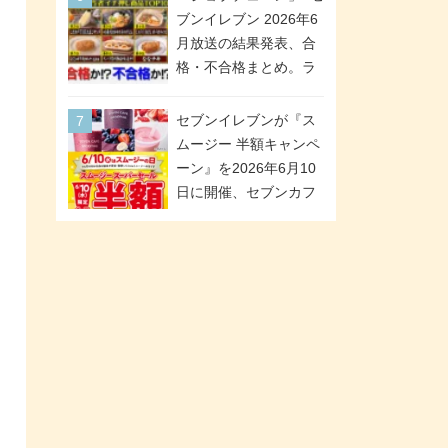
「ツインギフト」が登
ブンイレブン 2026年6
場
月放送の結果発表、合
格・不合格まとめ。ラ
ンキング1位は満場一致
合格「金のハンバー
セブンイレブンが『ス
グ」。満場一致合格数
ムージー 半額キャンペ
は6商品、合格数は2商
ーン』を2026年6月10
品。TVerでの見逃し配
日に開催、セブンカフ
信もあり
ェ スムージーがスーパ
ーセールでお得に!