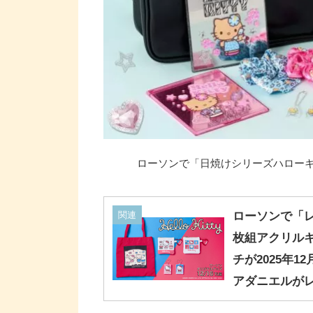
ローソンで「日焼けシリーズハローキテ
関連
ローソンで「レ
枚組アクリルキ
チが2025年
アダニエルが