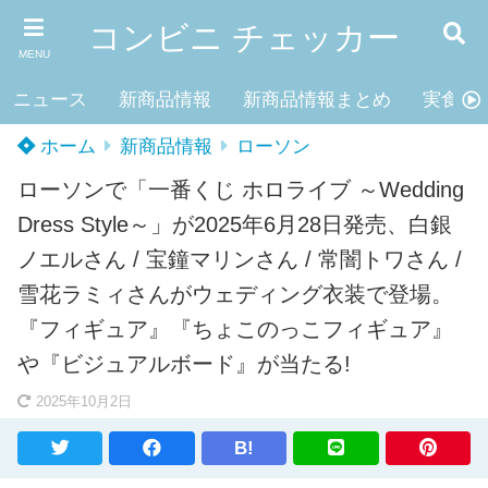
コンビニ チェッカー
MENU
ニュース
新商品情報
新商品情報まとめ
実食レ
ホーム
新商品情報
ローソン
ローソンで「一番くじ ホロライブ ～Wedding
Dress Style～」が2025年6月28日発売、白銀
ノエルさん / 宝鐘マリンさん / 常闇トワさん /
雪花ラミィさんがウェディング衣装で登場。
『フィギュア』『ちょこのっこフィギュア』
や『ビジュアルボード』が当たる!
2025年10月2日
B!