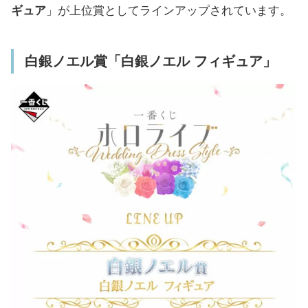
ギュア
」が上位賞としてラインアップされています。
「缶バッジセット」「オーロラアクリルスタ
ンド」「ラバーチャーム」「クリアファイル
白銀ノエル賞「白銀ノエル フィギュア」
＆ステッカー」もあり
缶バッジ賞「缶バッジセット」(全8種/ランダム)
アクリルスタンド賞「オーロラアクリルスタン
ド」(全8種/ランダム)
きゅんキャラ賞「ラバーチャーム」(全4種)
クリアファイル＆ステッカー賞「クリアファイ
ル＆ステッカー」(全4種)
ラストワン賞は「ブックレット」
「ちょこのっこフィギュア4体セット」が当
たるダブルチャンスキャンペーンもあり
「一番くじ ホロライブ ～Wedding Dress