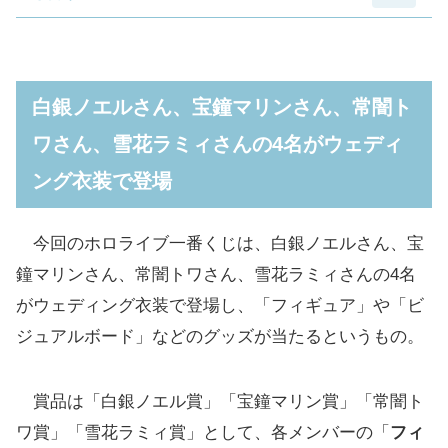
白銀ノエルさん、宝鐘マリンさん、常闇トワ
さん、雪花ラミィさんの4名がウェディング
白銀ノエルさん、宝鐘マリンさん、常闇ト
衣装で登場
ワさん、雪花ラミィさんの4名がウェディ
白銀ノエル賞「白銀ノエル フィギュア」
ング衣装で登場
宝鐘マリン賞「宝鐘マリン フィギュア」
常闇トワ賞「常闇トワ フィギュア」
今回のホロライブ一番くじは、白銀ノエルさん、宝
雪花ラミィ賞「雪花ラミィ フィギュア」
鐘マリンさん、常闇トワさん、雪花ラミィさんの4名
「ビジュアルボード」「ちょこのっこ フィギ
がウェディング衣装で登場し、「フィギュア」や「ビ
ュア」もあり
ジュアルボード」などのグッズが当たるというもの。
ビジュアルボード賞「ビジュアルボード」(全8
種)
賞品は「白銀ノエル賞」「宝鐘マリン賞」「常闇ト
ちょこのっこ賞「ちょこのっこフィギュア」(全4
ワ賞」「雪花ラミィ賞」として、各メンバーの「
フィ
種/ランダム)