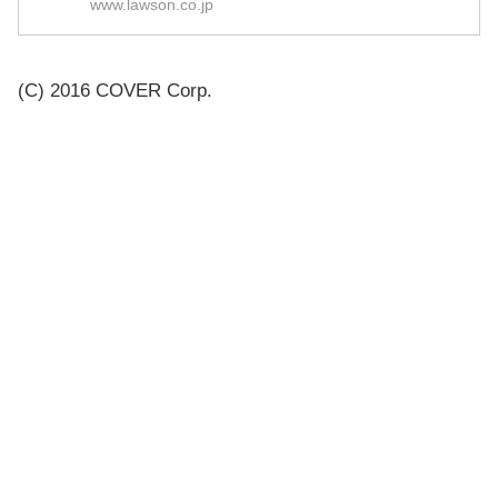
www.lawson.co.jp
ダム
全4
(C) 2016 COVER Corp.
種
きゅんキャラ賞
ラバーチャーム
選択
可
全4
クリアファイル＆
クリアファイル＆
種
ステッカー賞
ステッカー
選択
可
ラストワン賞
ブックレット