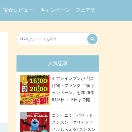
実食レビュー
キャンペーン・フェア等
人気記事
セブンイレブンが『揚
げ物・フランク 半額キ
ャンペーン』を2026年
6月3日 ～ 6日まで開
催、ななチキや揚げ鶏
などが「揚げ物スーパ
コンビニで「パペット
ーセール」でお得に! 各
スンスン」クリアファ
日16:00 ～ 20:00の4時
イルもらえる! スンスン