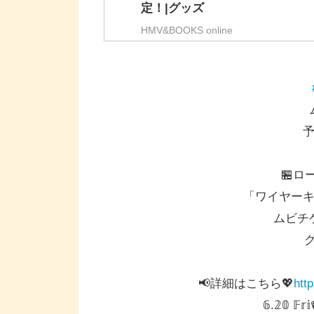
定！|グッズ
HMV&BOOKS online
予
🏪ロ
「ワイヤー
ムビチ
📢詳細はこちら💖
htt
𝟞.𝟚𝟘 𝔽𝕣