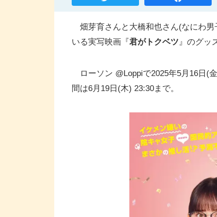
畑芽育さんと大橋和也さん(なにわ男子)
いる実写映画『
君がトクベツ
』のグッ
ローソン @Loppiで2025年5月16
間は6月19日(木) 23:30まで。