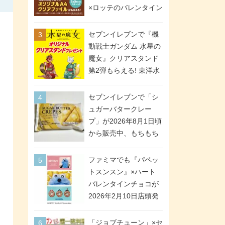
間限定で実施。ななチ
×ロッテのバレンタイン
キが税抜き116円、ア
フェアが2026年2月3日
メリカンドッグが税抜
スタート。セブン、フ
セブンイレブンで『機
き69円!
ァミマ、ローソンの3社
動戦士ガンダム 水星の
で異なるデザイン＆対
魔女』クリアスタンド
象商品
第2弾もらえる! 東洋水
産カップ麺購入キャン
ペーンが2026年5月26
セブンイレブンで「シ
日スタート。浴衣＆た
ュガーバタークレー
ぬき・キツネ姿のスレ
プ」が2026年8月1日頃
ッタ / ミオリネ / グエ
から販売中、もちもち
ル / エラン(強化人士4
食感のクレープ生地＆
号・5号) / シャディク
シュガー＆バターをレ
ファミマでも『パペッ
が全6種のクリアスタン
ンジアップで手軽に楽
トスンスン』×ハート
ドになって登場!
しめる冷凍食品。2個入
バレンタインチョコが
り
2026年2月10日店頭発
売、「ファイルケース
チョコ」「チョコ缶」
「ジョブチューン」×セ