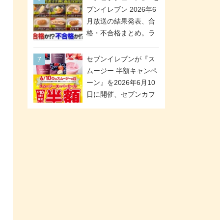
「ツインギフト」が登
ブンイレブン 2026年6
場
月放送の結果発表、合
格・不合格まとめ。ラ
ンキング1位は満場一致
合格「金のハンバー
セブンイレブンが『ス
グ」。満場一致合格数
ムージー 半額キャンペ
は6商品、合格数は2商
ーン』を2026年6月10
品。TVerでの見逃し配
日に開催、セブンカフ
信もあり
ェ スムージーがスーパ
ーセールでお得に!