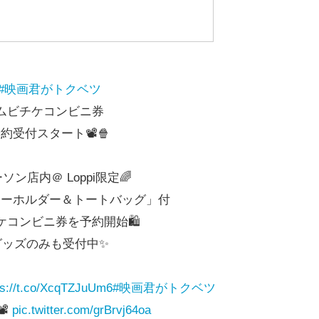
#映画君がトクベツ
ムビチケコンビニ券
約受付スタート📽️🍿
ーソン店内＠ Loppi限定🌈
キーホルダー＆トートバッグ」付
ケコンビニ券を予約開始🛍️
グッズのみも受付中✨
ps://t.co/XcqTZJuUm6
#映画君がトクベツ
📽️
pic.twitter.com/grBrvj64oa