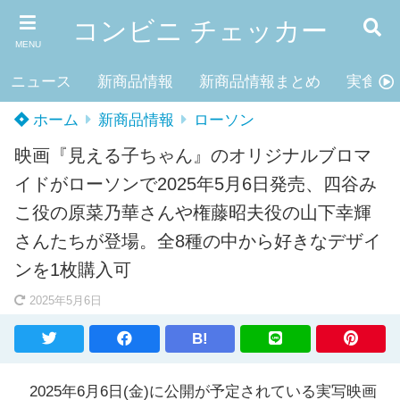
コンビニ チェッカー
MENU
ニュース
新商品情報
新商品情報まとめ
実食レ
ホーム
新商品情報
ローソン
映画『見える子ちゃん』のオリジナルブロマ
イドがローソンで2025年5月6日発売、四谷み
こ役の原菜乃華さんや権藤昭夫役の山下幸輝
さんたちが登場。全8種の中から好きなデザイ
ンを1枚購入可
2025年5月6日
B!
2025年6月6日(金)に公開が予定されている実写映画