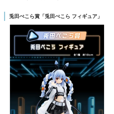
兎田ぺこら賞「兎田ぺこら フィギュア」