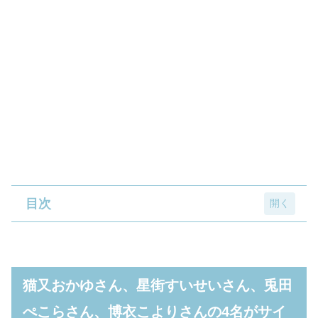
目次
猫又おかゆさん、星街すいせいさん、兎田ぺ
こらさん、博衣こよりさんの4名がサイバー
猫又おかゆさん、星街すいせいさん、兎田
パンク衣装で登場
ぺこらさん、博衣こよりさんの4名がサイ
猫又おかゆ賞「猫又おかゆ フィギュア」