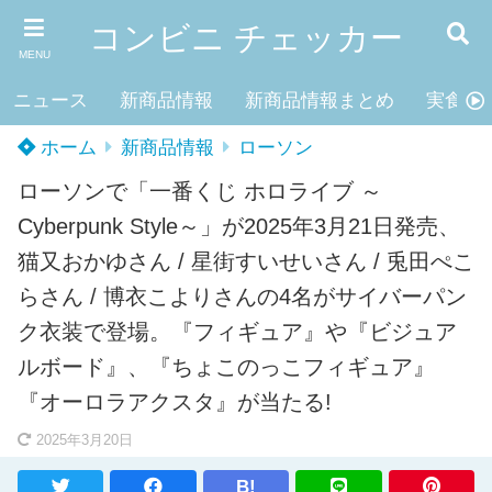
コンビニ チェッカー
MENU
ニュース
新商品情報
新商品情報まとめ
実食レ
ホーム
新商品情報
ローソン
ローソンで「一番くじ ホロライブ ～
Cyberpunk Style～」が2025年3月21日発売、
猫又おかゆさん / 星街すいせいさん / 兎田ぺこ
らさん / 博衣こよりさんの4名がサイバーパン
ク衣装で登場。『フィギュア』や『ビジュア
ルボード』、『ちょこのっこフィギュア』
『オーロラアクスタ』が当たる!
2025年3月20日
B!