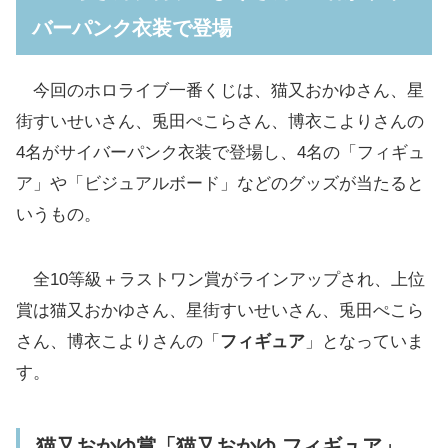
バーパンク衣装で登場
星街すいせい賞「星街すいせい フィギュア」
兎田ぺこら賞「兎田ぺこら フィギュア」
今回のホロライブ一番くじは、猫又おかゆさん、星
博衣こより賞「博衣こより フィギュア」
街すいせいさん、兎田ぺこらさん、博衣こよりさんの
描き起こしイラスト使用の「ビジュアルボー
4名がサイバーパンク衣装で登場し、4名の「フィギュ
ド」やデフォルメイラスト使用の「ちょこの
ア」や「ビジュアルボード」などのグッズが当たると
っこフィギュア」などもあり
いうもの。
ビジュアルボード賞「ビジュアルボード」(全8
種)
全10等級＋ラストワン賞がラインアップされ、上位
ちょこのっこ賞「ちょこのっこフィギュア」(全4
賞は猫又おかゆさん、星街すいせいさん、兎田ぺこら
種/ランダム)
さん、博衣こよりさんの「
フィギュア
」となっていま
ポストカードセット賞「ポストカードセット」
す。
(全4種)
アクリルスタンド賞「オーロラアクリルスタン
猫又おかゆ賞「猫又おかゆ フィギュア」