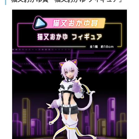
ド」(全8種/ランダム)
きゅんキャラ賞「ラバーチャーム」(全4種)
フォンタブ賞「フォンタブ」(全8種)
ラストワン賞は「ブックレット」
「ちょこのっこフィギュア 4体セット」が当
たるダブルチャンスキャンペーンも実施
「一番くじ ホロライブ ～Cyberpunk Style
～」ラインアップ一覧
ローソンほか取り扱い店舗