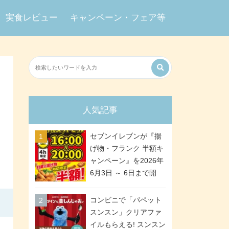
実食レビュー
キャンペーン・フェア等
人気記事
セブンイレブンが『揚
げ物・フランク 半額キ
ャンペーン』を2026年
6月3日 ～ 6日まで開
催、ななチキや揚げ鶏
などが「揚げ物スーパ
コンビニで「パペット
ーセール」でお得に! 各
スンスン」クリアファ
日16:00 ～ 20:00の4時
イルもらえる! スンスン