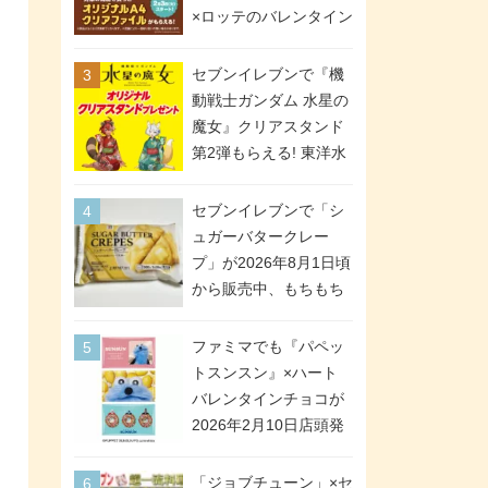
間限定で実施。ななチ
×ロッテのバレンタイン
キが税抜き116円、ア
フェアが2026年2月3日
メリカンドッグが税抜
スタート。セブン、フ
セブンイレブンで『機
き69円!
ァミマ、ローソンの3社
動戦士ガンダム 水星の
で異なるデザイン＆対
魔女』クリアスタンド
象商品
第2弾もらえる! 東洋水
産カップ麺購入キャン
ペーンが2026年5月26
セブンイレブンで「シ
日スタート。浴衣＆た
ュガーバタークレー
ぬき・キツネ姿のスレ
プ」が2026年8月1日頃
ッタ / ミオリネ / グエ
から販売中、もちもち
ル / エラン(強化人士4
食感のクレープ生地＆
号・5号) / シャディク
シュガー＆バターをレ
ファミマでも『パペッ
が全6種のクリアスタン
ンジアップで手軽に楽
トスンスン』×ハート
ドになって登場!
しめる冷凍食品。2個入
バレンタインチョコが
り
2026年2月10日店頭発
売、「ファイルケース
チョコ」「チョコ缶」
「ジョブチューン」×セ