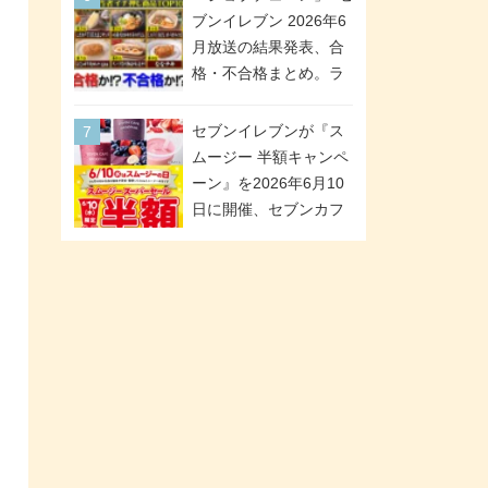
「ツインギフト」が登
ブンイレブン 2026年6
場
月放送の結果発表、合
格・不合格まとめ。ラ
ンキング1位は満場一致
合格「金のハンバー
セブンイレブンが『ス
グ」。満場一致合格数
ムージー 半額キャンペ
は6商品、合格数は2商
ーン』を2026年6月10
品。TVerでの見逃し配
日に開催、セブンカフ
信もあり
ェ スムージーがスーパ
ーセールでお得に!