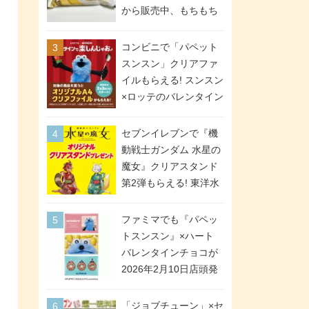
間限定で実施。ななチ
から販売中、もちもち
キが税抜き116円、ア
食感のクレープ生地＆
メリカンドッグが税抜
シュガー＆バターをレ
コンビニで「パペット
き69円!
ンジアップで手軽に楽
スンスン」クリアファ
しめる冷凍食品。2個入
イルもらえる! スンスン
り
×ロッテのバレンタイン
フェアが2026年2月3日
スタート。セブン、フ
セブンイレブンで『機
ァミマ、ローソンの3社
動戦士ガンダム 水星の
で異なるデザイン＆対
魔女』クリアスタンド
象商品
第2弾もらえる! 東洋水
産カップ麺購入キャン
ペーンが2026年5月26
ファミマでも『パペッ
日スタート。浴衣＆た
トスンスン』×ハート
ぬき・キツネ姿のスレ
バレンタインチョコが
ッタ / ミオリネ / グエ
2026年2月10日店頭発
ル / エラン(強化人士4
売、「ファイルケース
号・5号) / シャディク
チョコ」「チョコ缶」
「ジョブチューン」×セ