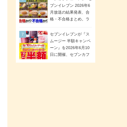
が全6種のクリアスタン
「ツインギフト」が登
ブンイレブン 2026年6
ドになって登場!
場
月放送の結果発表、合
格・不合格まとめ。ラ
ンキング1位は満場一致
合格「金のハンバー
セブンイレブンが『ス
グ」。満場一致合格数
ムージー 半額キャンペ
は6商品、合格数は2商
ーン』を2026年6月10
品。TVerでの見逃し配
日に開催、セブンカフ
信もあり
ェ スムージーがスーパ
ーセールでお得に!