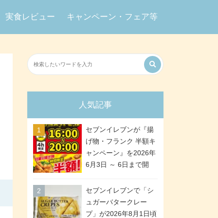
実食レビュー
キャンペーン・フェア等
人気記事
セブンイレブンが『揚
げ物・フランク 半額キ
ャンペーン』を2026年
6月3日 ～ 6日まで開
催、ななチキや揚げ鶏
などが「揚げ物スーパ
セブンイレブンで「シ
ーセール」でお得に! 各
ュガーバタークレー
日16:00 ～ 20:00の4時
プ」が2026年8月1日頃