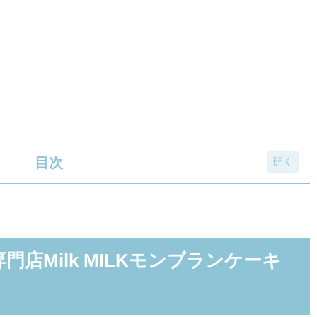
目次
ilk MILKモンブランケーキ みるく＆バター
ilk MILKシフォンケーキ みるく＆バター
ム専門店Milk MILKモンブランケーキ
ilk MILKどらもっち みるく＆香るバター
ILKホイップコッペ
種のチーズケーキ×ホイップクリームサンド