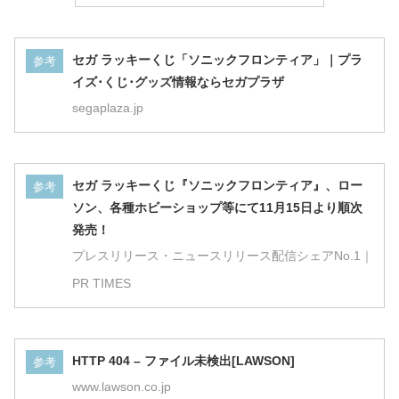
セガ ラッキーくじ「ソニックフロンティア」｜プラ
参考
イズ･くじ･グッズ情報ならセガプラザ
segaplaza.jp
セガ ラッキーくじ『ソニックフロンティア』、ロー
参考
ソン、各種ホビーショップ等にて11月15日より順次
発売！
プレスリリース・ニュースリリース配信シェアNo.1｜
PR TIMES
HTTP 404 – ファイル未検出[LAWSON]
参考
www.lawson.co.jp