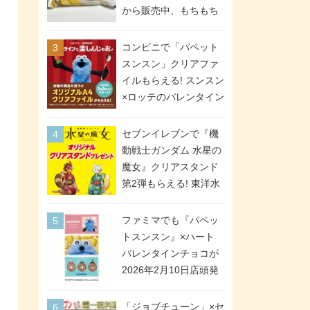
間限定で実施。ななチ
から販売中、もちもち
キが税抜き116円、ア
食感のクレープ生地＆
メリカンドッグが税抜
シュガー＆バターをレ
コンビニで「パペット
き69円!
ンジアップで手軽に楽
スンスン」クリアファ
しめる冷凍食品。2個入
イルもらえる! スンスン
り
×ロッテのバレンタイン
フェアが2026年2月3日
スタート。セブン、フ
セブンイレブンで『機
ァミマ、ローソンの3社
動戦士ガンダム 水星の
で異なるデザイン＆対
魔女』クリアスタンド
象商品
第2弾もらえる! 東洋水
産カップ麺購入キャン
ペーンが2026年5月26
ファミマでも『パペッ
日スタート。浴衣＆た
トスンスン』×ハート
ぬき・キツネ姿のスレ
バレンタインチョコが
ッタ / ミオリネ / グエ
2026年2月10日店頭発
ル / エラン(強化人士4
売、「ファイルケース
号・5号) / シャディク
チョコ」「チョコ缶」
「ジョブチューン」×セ