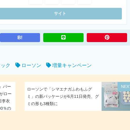
B!
ナック
ローソン
増量キャンペーン
』バー
NEX
ローソンで「シマエナガふわもふグ
目がロー
ミ」の新パッケージが6月11日発売、グ
田李衣
ミの形も3種類に
30％の