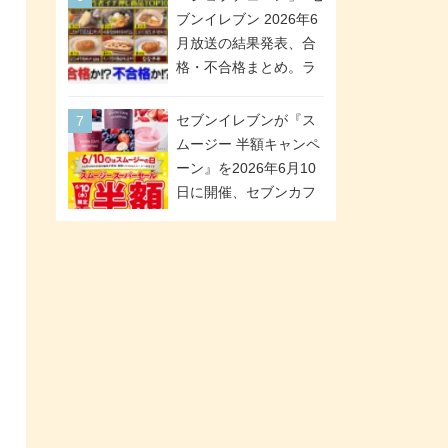
が全6種のクリアスタン
「ツインギフト」が登
ブンイレブン 2026年6
ドになって登場!
場
月放送の結果発表、合
格・不合格まとめ。ラ
ンキング1位は満場一致
合格「金のハンバー
セブンイレブンが『ス
グ」。満場一致合格数
ムージー 半額キャンペ
は6商品、合格数は2商
ーン』を2026年6月10
品。TVerでの見逃し配
日に開催、セブンカフ
信もあり
ェ スムージーがスーパ
ーセールでお得に!