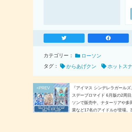
カテゴリー：
ローソン
タグ：
からあげクン
ホットス
<PREV
『アイマス シンデレラガールズ
スデーブロマイド 6月版の2周
ソンで販売中、ナターリアや多
菜など17名のアイドルが登場。
確率でコメント入りが出力