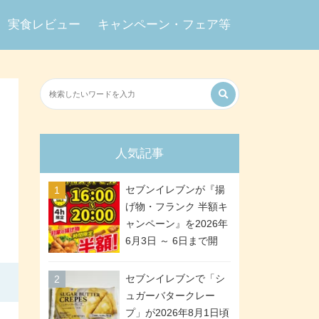
実食レビュー
キャンペーン・フェア等
人気記事
セブンイレブンが『揚
げ物・フランク 半額キ
ャンペーン』を2026年
6月3日 ～ 6日まで開
催、ななチキや揚げ鶏
などが「揚げ物スーパ
セブンイレブンで「シ
ーセール」でお得に! 各
ュガーバタークレー
日16:00 ～ 20:00の4時
プ」が2026年8月1日頃