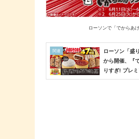
ローソンで「でからあげク
関連
ローソン「盛り
から開催、『
りすぎ! プレ