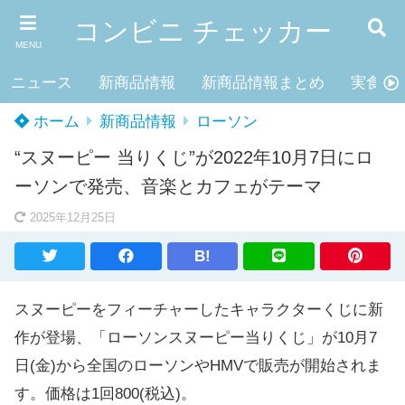
コンビニ チェッカー
MENU
ニュース
新商品情報
新商品情報まとめ
実食レ
ホーム
新商品情報
ローソン
“スヌーピー 当りくじ”が2022年10月7日にロ
ーソンで発売、音楽とカフェがテーマ
2025年12月25日
B!
スヌーピーをフィーチャーしたキャラクターくじに新
作が登場、「ローソンスヌーピー当りくじ」が10月7
日(金)から全国のローソンやHMVで販売が開始されま
す。価格は1回800(税込)。