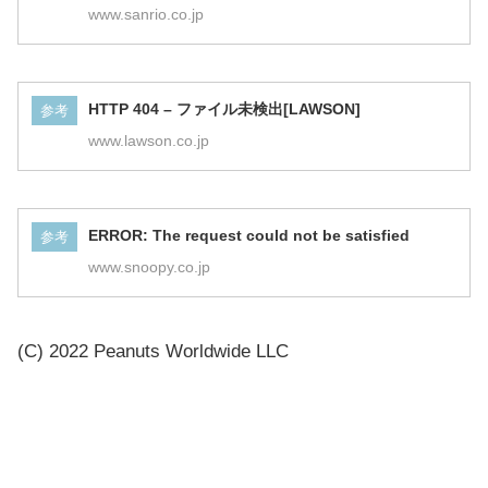
www.sanrio.co.jp
HTTP 404 – ファイル未検出[LAWSON]
参考
www.lawson.co.jp
ERROR: The request could not be satisfied
参考
www.snoopy.co.jp
(C) 2022 Peanuts Worldwide LLC