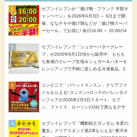
セブンイレブンが『揚げ物・フランク 半額キ
ャンペーン』を2026年6月3日 ～ 6日まで開
催、ななチキや揚げ鶏などが「揚げ物スーパ
ーセール」でお得に! 各日16:00 ～ 20:00の4
時間限定で実施。ななチキが税抜き116円、
アメリカンドッグが税抜き69円!
セブンイレブンで「シュガーバタークレー
プ」が2026年8月1日頃から販売中、もちも
ち食感のクレープ生地＆シュガー＆バターを
レンジアップで手軽に楽しめる冷凍食品。2
個入り
コンビニで「パペットスンスン」クリアファ
イルもらえる! スンスン×ロッテのバレンタイ
ンフェアが2026年2月3日スタート。セブ
ン、ファミマ、ローソンの3社で異なるデザ
イン＆対象商品
セブンイレブンで『機動戦士ガンダム 水星の
魔女』クリアスタンド第2弾もらえる! 東洋水