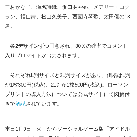
三村かな子、瀬名詩織、浜口あやめ、メアリー・コク
ラン、福山舞、松山久美子、西園寺琴歌、太田優の13
名。
各
2デザイン
ずつ用意され、30％の確率でコメント
入りブロマイドが出力されます。
それぞれL判サイズと2L判サイズがあり、価格はL判
が1枚300円(税込)、2L判が1枚500円(税込)。ローソン
プリントの購入方法については公式サイトにて図解付
きで
解説
されています。
本日1月9日（火）からソーシャルゲーム版「アイドル