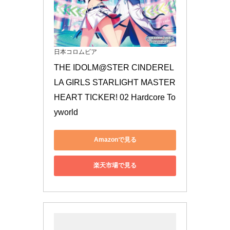
日本コロムビア
THE IDOLM@STER CINDEREL
LA GIRLS STARLIGHT MASTER 
HEART TICKER! 02 Hardcore To
yworld
Amazonで見る
楽天市場で見る