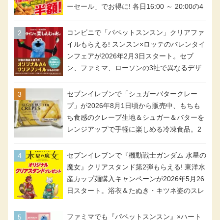
ーセール」でお得に! 各日16:00 ～ 20:00の4
時間限定で実施。ななチキが税抜き116円、
アメリカンドッグが税抜き69円!
コンビニで「パペットスンスン」クリアファ
イルもらえる! スンスン×ロッテのバレンタイ
ンフェアが2026年2月3日スタート。セブ
ン、ファミマ、ローソンの3社で異なるデザ
イン＆対象商品
セブンイレブンで「シュガーバタークレー
プ」が2026年8月1日頃から販売中、もちも
ち食感のクレープ生地＆シュガー＆バターを
レンジアップで手軽に楽しめる冷凍食品。2
個入り
セブンイレブンで『機動戦士ガンダム 水星の
魔女』クリアスタンド第2弾もらえる! 東洋水
産カップ麺購入キャンペーンが2026年5月26
日スタート。浴衣＆たぬき・キツネ姿のスレ
ッタ / ミオリネ / グエル / エラン(強化人士4
号・5号) / シャディクが全6種のクリアスタ
ファミマでも『パペットスンスン』×ハート