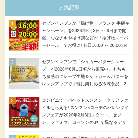
人気記事
セブンイレブンが『揚げ物・フランク 半額キ
ャンペーン』を2026年6月3日 ～ 6日まで開
催、ななチキや揚げ鶏などが「揚げ物スーパ
ーセール」でお得に! 各日16:00 ～ 20:00の4
時間限定で実施。ななチキが税抜き116円、
アメリカンドッグが税抜き69円!
セブンイレブンで「シュガーバタークレー
プ」が2026年8月1日頃から販売中、もちも
ち食感のクレープ生地＆シュガー＆バターを
レンジアップで手軽に楽しめる冷凍食品。2
個入り
コンビニで「パペットスンスン」クリアファ
イルもらえる! スンスン×ロッテのバレンタイ
ンフェアが2026年2月3日スタート。セブ
ン、ファミマ、ローソンの3社で異なるデザ
イン＆対象商品