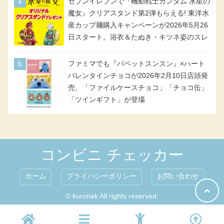
セブンイレブンで『機動戦士ガンダム 水星の
魔女』クリアスタンド第2弾もらえる! 東洋水
産カップ麺購入キャンペーンが2026年5月26
日スタート。浴衣＆たぬき・キツネ姿のスレ
ッタ / ミオリネ / グエル / エラン(強化人士4
号・5号) / シャディクが全6種のクリアスタ
ファミマでも『パペットスンスン』×ハート
ンドになって登場!
バレンタインチョコが2026年2月10日店頭発
売、「ファイルケースチョコ」「チョコ缶」
「ツインギフト」が登場
コンビニ チェッカー
ホーム
プライバシーポリシー
お問い合わせ
© kuronek All rights reserved.