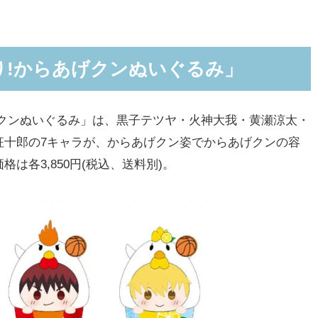
り!からあげクンぬいぐるみ」
クンぬいぐるみ」は、黒子テツヤ・火神大我・黄瀬涼太・
征十郎の7キャラが、からあげクン姿でからあげクンの容
は各3,850円(税込、送料別)。