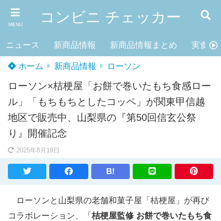
コンビニ チェッカー
MENU
ニュース
新商品情報
新商品情報まとめ
実食レ
ホーム
新商品情報
ローソン
ローソン×桔梗屋「お餅で巻いたもち食感ロー
ル」「もちもちとしたコッペ」が関東甲信越
地区で販売中、山梨県の『第50回信玄公祭
り』開催記念
2025年8月19日
B!
ローソンと山梨県の老舗和菓子屋「桔梗屋」が再び
コラボレーション、「
桔梗屋監修 お餅で巻いたもち食