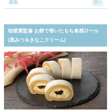
目次
桔梗屋監修 お餅で巻いたもち食感ロール(黒
みつ＆きなこクリーム)
桔梗屋監修 お餅で巻いたもち食感ロール
桔梗屋監修 もちもちとしたコッペ(黒みつ＆
(黒みつ＆きなこクリーム)
きなこ)
ローソンと桔梗屋のコラボデザートは2023年
2月にも発売済み