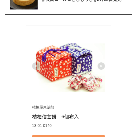
桔梗屋東治郎
桔梗信玄餅　6個布入
13-01-0140