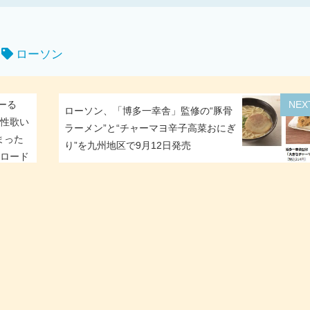
ローソン
ーる
NEX
ローソン、「博多一幸舎」監修の“豚骨
男性歌い
ラーメン”と“チャーマヨ辛子高菜おにぎ
まった
り”を九州地区で9月12日発売
ンロード
イドも同