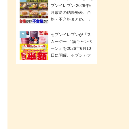
が全6種のクリアスタン
「ツインギフト」が登
ブンイレブン 2026年6
ドになって登場!
場
月放送の結果発表、合
格・不合格まとめ。ラ
ンキング1位は満場一致
合格「金のハンバー
セブンイレブンが『ス
グ」。満場一致合格数
ムージー 半額キャンペ
は6商品、合格数は2商
ーン』を2026年6月10
品。TVerでの見逃し配
日に開催、セブンカフ
信もあり
ェ スムージーがスーパ
ーセールでお得に!