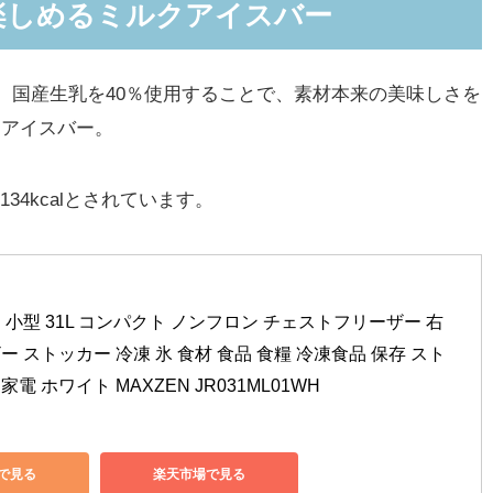
楽しめるミルクアイスバー
、国産生乳を40％使用することで、素材本来の美味しさを
たアイスバー。
34kcalとされています。
 小型 31L コンパクト ノンフロン チェストフリーザー 右
ー ストッカー 冷凍 氷 食材 食品 食糧 冷凍食品 保存 スト
電 ホワイト MAXZEN JR031ML01WH
nで見る
楽天市場で見る