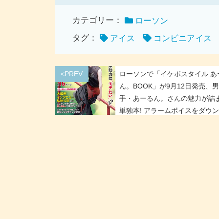
カテゴリー：
ローソン
タグ：
アイス
コンビニアイス
<PREV
ローソンで「イケボスタイル あ
ん。BOOK」が9月12日発売、
手・あーるん。さんの魅力が詰
単独本! アラームボイスをダウ
できる“袋とじ”もあり。ブロマ
日登場