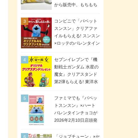
間限定で実施。ななチ
から販売中、もちもち
キが税抜き116円、ア
食感のクレープ生地＆
メリカンドッグが税抜
シュガー＆バターをレ
コンビニで「パペット
き69円!
ンジアップで手軽に楽
スンスン」クリアファ
しめる冷凍食品。2個入
イルもらえる! スンスン
り
×ロッテのバレンタイン
フェアが2026年2月3日
スタート。セブン、フ
セブンイレブンで『機
ァミマ、ローソンの3社
動戦士ガンダム 水星の
で異なるデザイン＆対
魔女』クリアスタンド
象商品
第2弾もらえる! 東洋水
産カップ麺購入キャン
ペーンが2026年5月26
ファミマでも『パペッ
日スタート。浴衣＆た
トスンスン』×ハート
ぬき・キツネ姿のスレ
バレンタインチョコが
ッタ / ミオリネ / グエ
2026年2月10日店頭発
ル / エラン(強化人士4
売、「ファイルケース
号・5号) / シャディク
チョコ」「チョコ缶」
「ジョブチューン」×セ