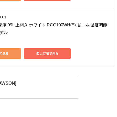
E’)
冷凍庫 99L 上開き ホワイト RCC100WH(E) 省エネ 温度調節
モデル
nで見る
楽天市場で見る
AWSON]