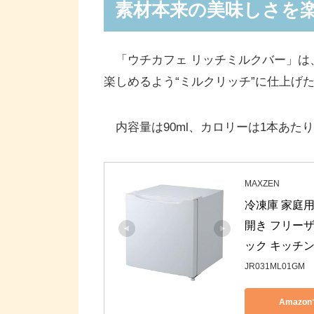
素材本来の美味しさを
「ウチカフェ リッチミルクバー」は
楽しめるよう“ミルクリッチ”に仕上げ
内容量は90ml、カロリーは1本あたり1
MAXZEN
冷凍庫 家庭用
開き フリーザ
ック キッチン家
JR031ML01GM
Amazo