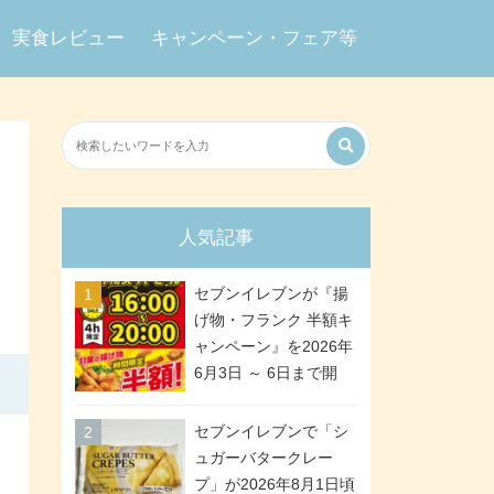
実食レビュー
キャンペーン・フェア等
人気記事
セブンイレブンが『揚
げ物・フランク 半額キ
ャンペーン』を2026年
6月3日 ～ 6日まで開
催、ななチキや揚げ鶏
などが「揚げ物スーパ
セブンイレブンで「シ
ーセール」でお得に! 各
ュガーバタークレー
日16:00 ～ 20:00の4時
プ」が2026年8月1日頃