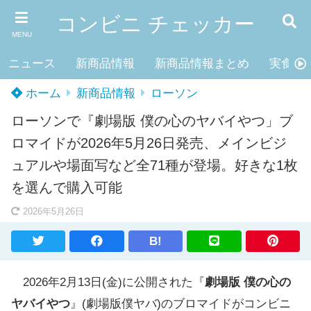
コンビニ チェッカー
MENU
ニュース
新商品情報
新商品情報まとめ
実食レ
ホーム
新商品情報
ローソン
ローソンで『劇場版 僕の心のヤバイやつ」ブ
ロマイドが2026年5月26日発売、メインビジ
ュアルや場面写など全71種が登場。好きな1枚
を選んで購入可能
2026年5月26日
B!
2026年2月13日(金)に公開された『
劇場版 僕の心の
ヤバイやつ
』(劇場版僕ヤバ)のブロマイドがコンビニ