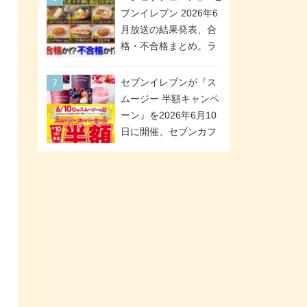
「ツインギフト」が登
ブンイレブン 2026年6
場
月放送の結果発表、合
格・不合格まとめ。ラ
ンキング1位は満場一致
合格「金のハンバー
セブンイレブンが『ス
グ」。満場一致合格数
ムージー 半額キャンペ
は6商品、合格数は2商
ーン』を2026年6月10
品。TVerでの見逃し配
日に開催、セブンカフ
信もあり
ェ スムージーがスーパ
ーセールでお得に!