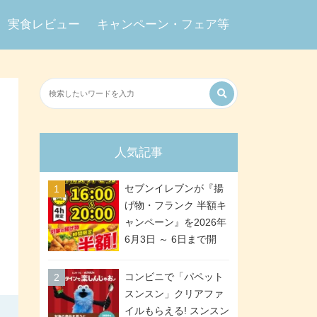
実食レビュー
キャンペーン・フェア等
人気記事
セブンイレブンが『揚
げ物・フランク 半額キ
ャンペーン』を2026年
6月3日 ～ 6日まで開
催、ななチキや揚げ鶏
などが「揚げ物スーパ
コンビニで「パペット
ーセール」でお得に! 各
スンスン」クリアファ
日16:00 ～ 20:00の4時
イルもらえる! スンスン