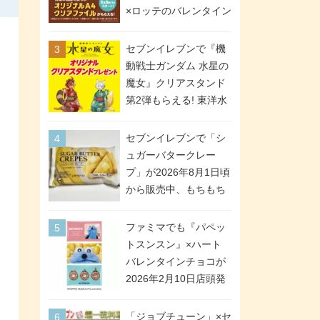
間限定で実施。ななチ
×ロッテのバレンタイン
キが税抜き116円、ア
フェアが2026年2月3日
メリカンドッグが税抜
スタート。セブン、フ
セブンイレブンで『機
き69円!
ァミマ、ローソンの3社
動戦士ガンダム 水星の
で異なるデザイン＆対
魔女』クリアスタンド
象商品
第2弾もらえる! 東洋水
産カップ麺購入キャン
ペーンが2026年5月26
セブンイレブンで「シ
日スタート。浴衣＆た
ュガーバタークレー
ぬき・キツネ姿のスレ
プ」が2026年8月1日頃
ッタ / ミオリネ / グエ
から販売中、もちもち
ル / エラン(強化人士4
食感のクレープ生地＆
号・5号) / シャディク
シュガー＆バターをレ
ファミマでも『パペッ
が全6種のクリアスタン
ンジアップで手軽に楽
トスンスン』×ハート
ドになって登場!
しめる冷凍食品。2個入
バレンタインチョコが
り
2026年2月10日店頭発
売、「ファイルケース
チョコ」「チョコ缶」
「ジョブチューン」×セ