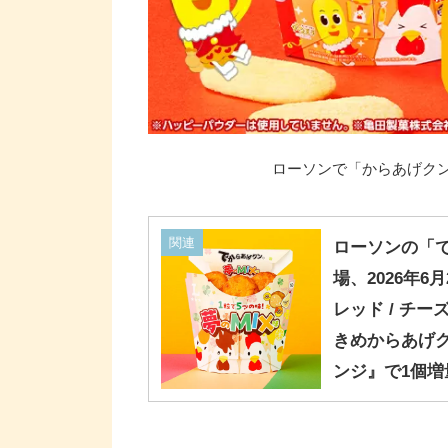
ローソンで「からあげクン 
関連
ローソンの「で
場、2026年6
レッド / チー
きめからあげク
ンジ』で1個増