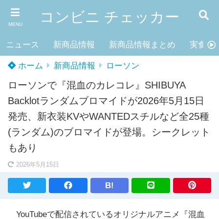
コンビニ チェッカー
MENU
ニュース
新商品情報
新商品情報まとめ
実食レ
ホーム
新商品情報
ローソン
ローソンで『混血のカレコレ』SHIBUYA
Backlotランダムブロマイドが2026年5月15日
発売、新衣装KVやWANTEDスチルなど全25種
(ランダム)のブロマイドが登場。シークレット
もあり
2026年5月15日
B!
YouTubeで配信されているオリジナルアニメ『混血