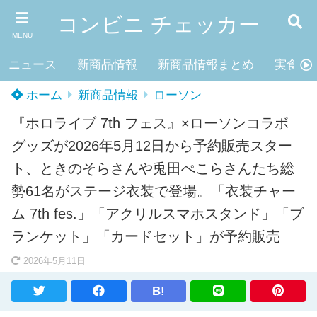
コンビニ チェッカー
MENU
ニュース
新商品情報
新商品情報まとめ
実食レ
ホーム
新商品情報
ローソン
『ホロライブ 7th フェス』×ローソンコラボ
グッズが2026年5月12日から予約販売スター
ト、ときのそらさんや兎田ぺこらさんたち総
勢61名がステージ衣装で登場。「衣装チャー
ム 7th fes.」「アクリルスマホスタンド」「ブ
ランケット」「カードセット」が予約販売
2026年5月11日
B!