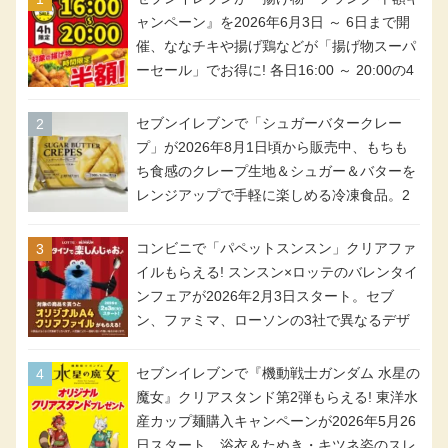
ャンペーン』を2026年6月3日 ～ 6日まで開
催、ななチキや揚げ鶏などが「揚げ物スーパ
ーセール」でお得に! 各日16:00 ～ 20:00の4
時間限定で実施。ななチキが税抜き116円、
アメリカンドッグが税抜き69円!
セブンイレブンで「シュガーバタークレー
プ」が2026年8月1日頃から販売中、もちも
ち食感のクレープ生地＆シュガー＆バターを
レンジアップで手軽に楽しめる冷凍食品。2
個入り
コンビニで「パペットスンスン」クリアファ
イルもらえる! スンスン×ロッテのバレンタイ
ンフェアが2026年2月3日スタート。セブ
ン、ファミマ、ローソンの3社で異なるデザ
イン＆対象商品
セブンイレブンで『機動戦士ガンダム 水星の
魔女』クリアスタンド第2弾もらえる! 東洋水
産カップ麺購入キャンペーンが2026年5月26
日スタート。浴衣＆たぬき・キツネ姿のスレ