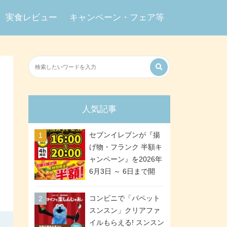
実食レビュー
キャンペーン・フェア等
人気記事
セブンイレブンが『揚
げ物・フランク 半額キ
ャンペーン』を2026年
6月3日 ～ 6日まで開
催、ななチキや揚げ鶏
などが「揚げ物スーパ
コンビニで「パペット
ーセール」でお得に! 各
スンスン」クリアファ
日16:00 ～ 20:00の4時
イルもらえる! スンスン