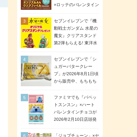
間限定で実施。ななチ
×ロッテのバレンタイン
キが税抜き116円、ア
フェアが2026年2月3日
メリカンドッグが税抜
スタート。セブン、フ
セブンイレブンで『機
き69円!
ァミマ、ローソンの3社
動戦士ガンダム 水星の
で異なるデザイン＆対
魔女』クリアスタンド
象商品
第2弾もらえる! 東洋水
産カップ麺購入キャン
ペーンが2026年5月26
セブンイレブンで「シ
日スタート。浴衣＆た
ュガーバタークレー
ぬき・キツネ姿のスレ
プ」が2026年8月1日頃
ッタ / ミオリネ / グエ
から販売中、もちもち
ル / エラン(強化人士4
食感のクレープ生地＆
号・5号) / シャディク
シュガー＆バターをレ
ファミマでも『パペッ
が全6種のクリアスタン
ンジアップで手軽に楽
トスンスン』×ハート
ドになって登場!
しめる冷凍食品。2個入
バレンタインチョコが
り
2026年2月10日店頭発
売、「ファイルケース
チョコ」「チョコ缶」
「ジョブチューン」×セ