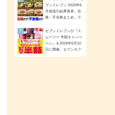
「ツインギフト」が登
ブンイレブン 2026年6
場
月放送の結果発表、合
格・不合格まとめ。ラ
ンキング1位は満場一致
合格「金のハンバー
セブンイレブンが『ス
グ」。満場一致合格数
ムージー 半額キャンペ
は6商品、合格数は2商
ーン』を2026年6月10
品。TVerでの見逃し配
日に開催、セブンカフ
信もあり
ェ スムージーがスーパ
ーセールでお得に!