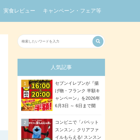
実食レビュー
キャンペーン・フェア等
人気記事
セブンイレブンが『揚
げ物・フランク 半額キ
ャンペーン』を2026年
6月3日 ～ 6日まで開
催、ななチキや揚げ鶏
などが「揚げ物スーパ
コンビニで「パペット
ーセール」でお得に! 各
スンスン」クリアファ
日16:00 ～ 20:00の4時
イルもらえる! スンスン