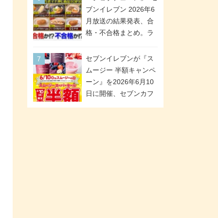
「ツインギフト」が登
ブンイレブン 2026年6
場
月放送の結果発表、合
格・不合格まとめ。ラ
ンキング1位は満場一致
合格「金のハンバー
セブンイレブンが『ス
グ」。満場一致合格数
ムージー 半額キャンペ
は6商品、合格数は2商
ーン』を2026年6月10
品。TVerでの見逃し配
日に開催、セブンカフ
信もあり
ェ スムージーがスーパ
ーセールでお得に!