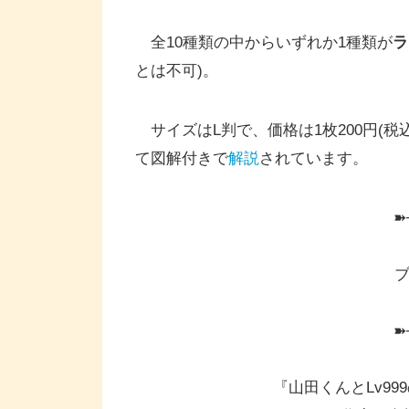
全10種類の中からいずれか1種類が
ラ
とは不可)。
サイズはL判で、価格は1枚200円(
て図解付きで
解説
されています。
➽
ブ
➽
『山田くんとLv9