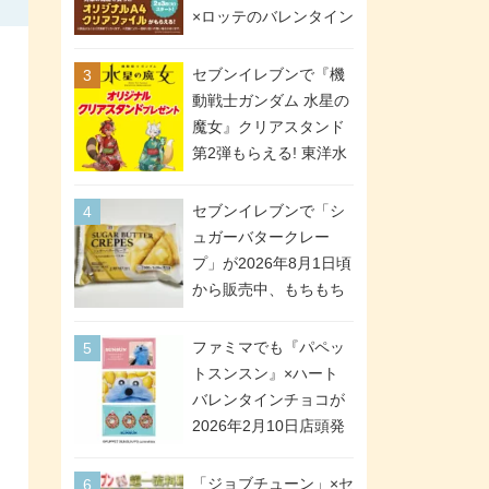
間限定で実施。ななチ
×ロッテのバレンタイン
キが税抜き116円、ア
フェアが2026年2月3日
メリカンドッグが税抜
スタート。セブン、フ
セブンイレブンで『機
き69円!
ァミマ、ローソンの3社
動戦士ガンダム 水星の
で異なるデザイン＆対
魔女』クリアスタンド
象商品
第2弾もらえる! 東洋水
産カップ麺購入キャン
ペーンが2026年5月26
セブンイレブンで「シ
日スタート。浴衣＆た
ュガーバタークレー
ぬき・キツネ姿のスレ
プ」が2026年8月1日頃
ッタ / ミオリネ / グエ
から販売中、もちもち
ル / エラン(強化人士4
食感のクレープ生地＆
号・5号) / シャディク
シュガー＆バターをレ
ファミマでも『パペッ
が全6種のクリアスタン
ンジアップで手軽に楽
トスンスン』×ハート
ドになって登場!
しめる冷凍食品。2個入
バレンタインチョコが
り
2026年2月10日店頭発
売、「ファイルケース
チョコ」「チョコ缶」
「ジョブチューン」×セ