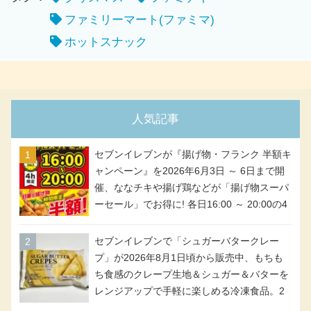
ファミリーマート(ファミマ)
ホットスナック
人気記事
セブンイレブンが『揚げ物・フランク 半額キ
ャンペーン』を2026年6月3日 ～ 6日まで開
催、ななチキや揚げ鶏などが「揚げ物スーパ
ーセール」でお得に! 各日16:00 ～ 20:00の4
時間限定で実施。ななチキが税抜き116円、
アメリカンドッグが税抜き69円!
セブンイレブンで「シュガーバタークレー
プ」が2026年8月1日頃から販売中、もちも
ち食感のクレープ生地＆シュガー＆バターを
レンジアップで手軽に楽しめる冷凍食品。2
個入り