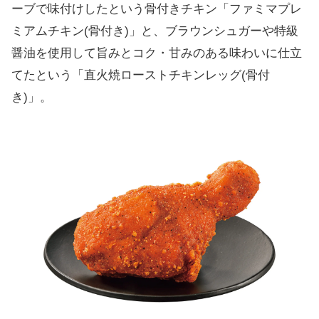
ファミリーマートが日本で人気のチキンのお
ーブで味付けしたという骨付きチキン「ファミマプレ
店2位を獲得
ミアムチキン(骨付き)」と、ブラウンシュガーや特級
醤油を使用して旨みとコク・甘みのある味わいに仕立
生田斗真 with ふぉ～ゆ～によるスペシャル動
てたという「直火焼ローストチキンレッグ(骨付
画が公開。吉田鋼太郎さんも出演するTV CM
き)」。
も