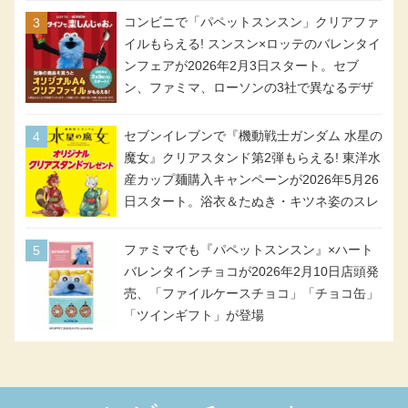
コンビニで「パペットスンスン」クリアファ
イルもらえる! スンスン×ロッテのバレンタイ
ンフェアが2026年2月3日スタート。セブ
ン、ファミマ、ローソンの3社で異なるデザ
イン＆対象商品
セブンイレブンで『機動戦士ガンダム 水星の
魔女』クリアスタンド第2弾もらえる! 東洋水
産カップ麺購入キャンペーンが2026年5月26
日スタート。浴衣＆たぬき・キツネ姿のスレ
ッタ / ミオリネ / グエル / エラン(強化人士4
号・5号) / シャディクが全6種のクリアスタ
ファミマでも『パペットスンスン』×ハート
ンドになって登場!
バレンタインチョコが2026年2月10日店頭発
売、「ファイルケースチョコ」「チョコ缶」
「ツインギフト」が登場