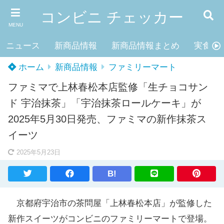
コンビニ チェッカー
MENU
ニュース
新商品情報
新商品情報まとめ
実食レ
ホーム
新商品情報
ファミリーマート
ファミマで上林春松本店監修「生チョコサン
ド 宇治抹茶」「宇治抹茶ロールケーキ」が
2025年5月30日発売、ファミマの新作抹茶ス
イーツ
2025年5月23日
B!
京都府宇治市の茶問屋「上林春松本店」が監修した
新作スイーツがコンビニのファミリーマートで登場。