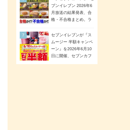
が全6種のクリアスタン
「ツインギフト」が登
ブンイレブン 2026年6
ドになって登場!
場
月放送の結果発表、合
格・不合格まとめ。ラ
ンキング1位は満場一致
合格「金のハンバー
セブンイレブンが『ス
グ」。満場一致合格数
ムージー 半額キャンペ
は6商品、合格数は2商
ーン』を2026年6月10
品。TVerでの見逃し配
日に開催、セブンカフ
信もあり
ェ スムージーがスーパ
ーセールでお得に!