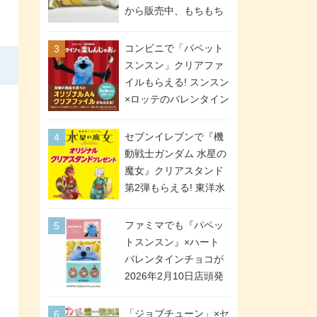
間限定で実施。ななチ
から販売中、もちもち
キが税抜き116円、ア
食感のクレープ生地＆
メリカンドッグが税抜
シュガー＆バターをレ
コンビニで「パペット
き69円!
ンジアップで手軽に楽
スンスン」クリアファ
しめる冷凍食品。2個入
イルもらえる! スンスン
り
×ロッテのバレンタイン
フェアが2026年2月3日
スタート。セブン、フ
セブンイレブンで『機
ァミマ、ローソンの3社
動戦士ガンダム 水星の
で異なるデザイン＆対
魔女』クリアスタンド
象商品
第2弾もらえる! 東洋水
産カップ麺購入キャン
ペーンが2026年5月26
ファミマでも『パペッ
日スタート。浴衣＆た
トスンスン』×ハート
ぬき・キツネ姿のスレ
バレンタインチョコが
ッタ / ミオリネ / グエ
2026年2月10日店頭発
ル / エラン(強化人士4
売、「ファイルケース
号・5号) / シャディク
チョコ」「チョコ缶」
「ジョブチューン」×セ