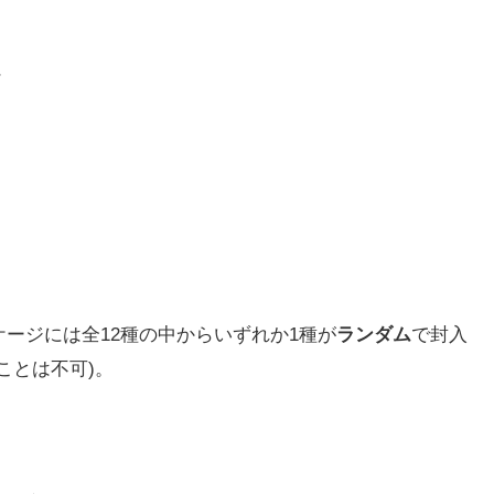
ン
ケージには全12種の中からいずれか1種が
ランダム
で封入
ことは不可)。