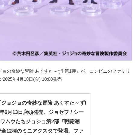
の奇妙な冒険 あくすた～ず! 第1弾」が、コンビニのファミリ
025年4月18日(金) 10:00発売
ジョジョの奇妙な冒険 あくすた～ず!
5年6月13日店頭発売、ジョセフ / シー
 / ワムウたちジョジョ第2部『戦闘潮
全12種のミニアクスタで登場。ファ