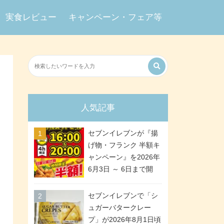
実食レビュー
キャンペーン・フェア等
人気記事
セブンイレブンが『揚
げ物・フランク 半額キ
ャンペーン』を2026年
6月3日 ～ 6日まで開
催、ななチキや揚げ鶏
などが「揚げ物スーパ
セブンイレブンで「シ
ーセール」でお得に! 各
ュガーバタークレー
日16:00 ～ 20:00の4時
プ」が2026年8月1日頃